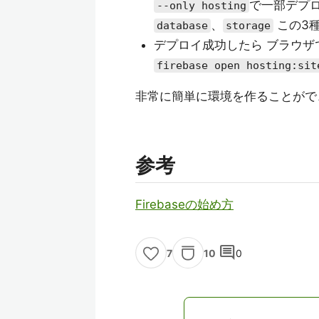
で一部デプロ
--only hosting
、
この3
database
storage
デプロイ成功したら ブラウザ
firebase open hosting:sit
非常に簡単に環境を作ることがで
参考
Firebaseの始め方
comment
10
0
7