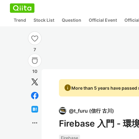
Trend
Stock List
Question
Official Event
Offici
7
10
info
More than 5 years have passed s
@
t_furu
(
信行 古川
)
Firebase 入門 -
more_horiz
Firebase