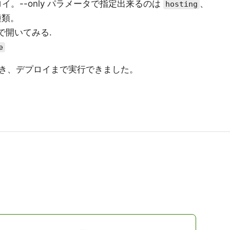
イ。--only パラメータで指定出来るのは
、
hosting
種類。
で開いてみる.
e
き、デプロイまで実行できました。