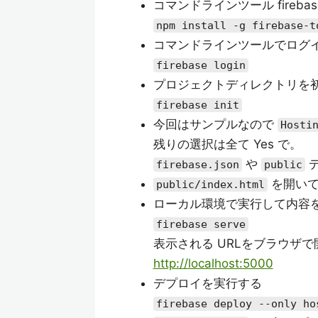
コマンドラインツール firebas
npm install -g firebase-t
コマンドラインツールでログ
firebase login
プロジェクトディレクトリを
firebase init
今回はサンプルなので
Hosti
残りの選択は全て Yes で。
や
デ
firebase.json
public
を開いて
public/index.html
ローカル環境で実行して内容
firebase serve
表示される URLをブラウザで
http://localhost:5000
デプロイを実行する
firebase deploy --only ho