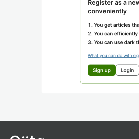
Register as a ne
conveniently
You get articles t
You can efficiently
You can use dark 
What you can do with si
Sign up
Login