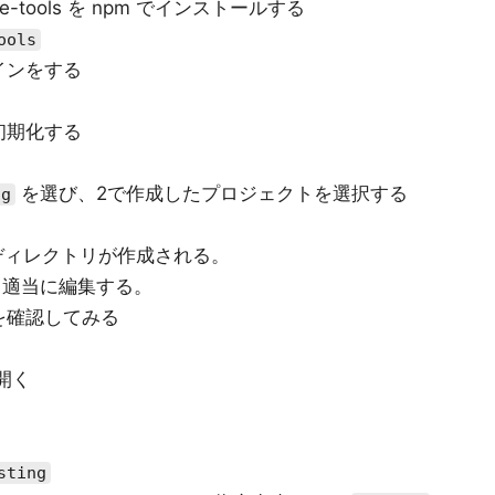
e-tools を npm でインストールする
ools
インをする
初期化する
を選び、2で作成したプロジェクトを選択する
ng
ィレクトリが作成される。
適当に編集する。
を確認してみる
開く
sting