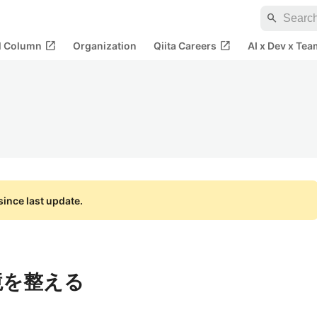
search
open_in_new
open_in_new
al Column
Organization
Qiita Careers
AI x Dev x Tea
ince last update.
 環境を整える