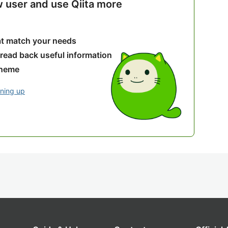
w user and use Qiita more
hat match your needs
 read back useful information
theme
gning up