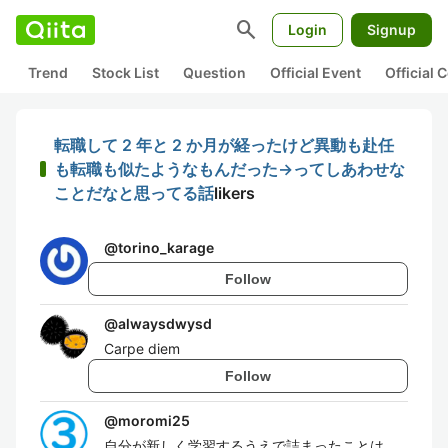
search
Login
Signup
Trend
Stock List
Question
Official Event
Official
転職して 2 年と 2 か月が経ったけど異動も赴任
も転職も似たようなもんだった→ってしあわせな
ことだなと思ってる話
likers
@
torino_karage
Follow
@
alwaysdwysd
Carpe diem
Follow
@
moromi25
自分が新しく学習するうえで詰まったことは、