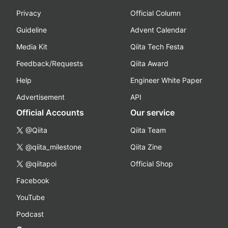
Privacy
Official Column
Guideline
Advent Calendar
Media Kit
Qiita Tech Festa
Feedback/Requests
Qiita Award
Help
Engineer White Paper
Advertisement
API
Official Accounts
Our service
@Qiita
Qiita Team
@qiita_milestone
Qiita Zine
@qiitapoi
Official Shop
Facebook
YouTube
Podcast