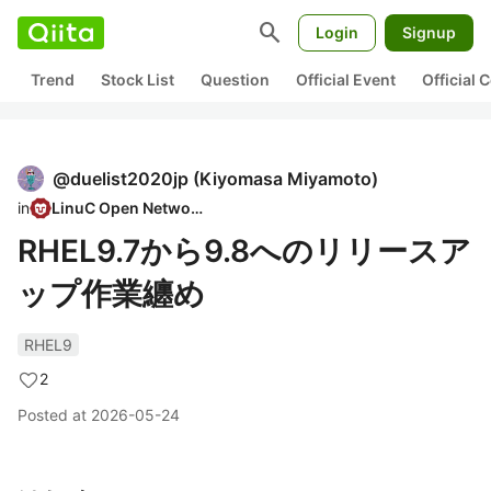
search
Login
Signup
Trend
Stock List
Question
Official Event
Official
@
duelist2020jp
(
Kiyomasa Miyamoto
)
in
LinuC Open Network
RHEL9.7から9.8へのリリースア
ップ作業纏め
RHEL9
2
Posted at
2026-05-24