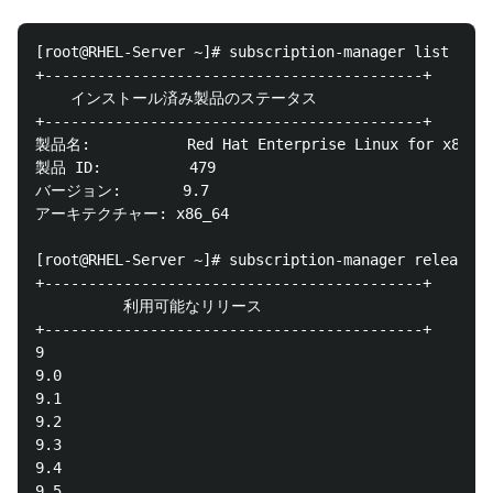
[root@RHEL-Server ~]# subscription-manager list

+-------------------------------------------+

    インストール済み製品のステータス

+-------------------------------------------+

製品名:           Red Hat Enterprise Linux for x86_64
製品 ID:          479

バージョン:       9.7

アーキテクチャー: x86_64

[root@RHEL-Server ~]# subscription-manager release -
+-------------------------------------------+

          利用可能なリリース

+-------------------------------------------+

9

9.0

9.1

9.2

9.3

9.4

9.5
