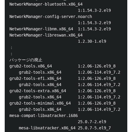
NetworkManager-bluetooth.x86_64

                             1:1.54.3-2.el9     rhel
NetworkManager-config-server.noarch

                             1:1.54.3-2.el9     rhel
NetworkManager-libnm.x86_64  1:1.54.3-2.el9     rhel
NetworkManager-libreswan.x86_64

                             1.2.30-1.el9       rhel
：

：

パッケージの廃止

grub2-tools.x86_64           1:2.06-126.el9_8   rhel
    grub2-tools.x86_64       1:2.06-114.el9_7.2 @rhe
grub2-tools-efi.x86_64       1:2.06-126.el9_8   rhel
    grub2-tools.x86_64       1:2.06-114.el9_7.2 @rhe
grub2-tools-extra.x86_64     1:2.06-126.el9_8   rhel
    grub2-tools.x86_64       1:2.06-114.el9_7.2 @rhe
grub2-tools-minimal.x86_64   1:2.06-126.el9_8   rhel
    grub2-tools.x86_64       1:2.06-114.el9_7.2 @rhe
mesa-compat-libxatracker.i686

                             25.0.7-2.el9       rhel
    mesa-libxatracker.x86_64 25.0.7-5.el9_7     @rhe