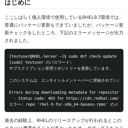
はじめに
ここしばらく個人環境で使用しているRHEL9.7環境では、
普通にパッケージ更新もできていましたが、パッケージ更
新チェックをしたところ、下記のエラーメッセージが出力
されました。
[testuser@RHEL-Server ~]$ sudo dnf check-update

[sudo] testuser のパスワード:

サブスクリプション管理リポジトリーを更新しています。

このシステムは、エンタイトルメントーバーに登録されていますが、更新
Errors during downloading metadata for repository 'r
  - Status code: 403 for https://cdn.redhat.com/cont
過去の経験上、RHELのリリースアップが行われるとこの