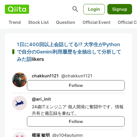
search
Login
Signup
Trend
Stock List
Question
Official Event
Official
1日に400回以上会話してる!? 大学生がPython
で自分のGemini利用履歴を全抽出して分析して
みた話
likers
chakkun1121
@
chakkun1121
Follow
@
ari_init
24歳ITエンジニア 個人開発に奮闘中です。情報
共有と備忘録を兼ねて。
Follow
横塚 敏明
@
y104autumn