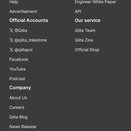
Help
Engineer White Paper
Advertisement
API
Official Accounts
Our service
@Qiita
Qiita Team
@qiita_milestone
Qiita Zine
@qiitapoi
Official Shop
Facebook
YouTube
Podcast
Company
About Us
Careers
Qiita Blog
News Release