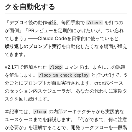
クを自動化する
「デプロイ後の動作確認、毎回手動で
を打つの
/check
が面倒」「PRレビューを定期的にかけたいが、つい忘れ
てしまう」——Claude Codeを日常的に使っていると、
繰り返しのプロンプト実行
を自動化したくなる場面が増え
てきます。
v2.1.71で追加された
コマンドは、まさにこの課題
/loop
を解決します。
と打つだけで、5
/loop 5m check deploy
分ごとにプロンプトが自動実行されます。cron式ベース
のセッション内スケジューラが、あなたの代わりに定期タ
スクを回し続けます。
本記事では、
の内部アーキテクチャから実践的な
/loop
ユースケースまでを解説します。「何ができて、何に注意
が必要か」を理解することで、開発ワークフローを一段階