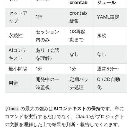
crontab
ジュール
セットア
crontab
1行
YAML設定
ップ
編集
セッション
OS再起
永続性
永続
内のみ
動まで
AIコンテ
あり（会話
なし
なし
キスト
を理解）
最小間隔
1分
1分
通常5分〜
開発中の一
定期バッ
CI/CD自動
用途
時監視
チ処理
化
の最大の強みは
AIコンテキストの保持
です。単に
/loop
コマンドを実行するだけでなく、Claudeがプロジェクト
の文脈を理解した上で結果を判断・報告してくれます。