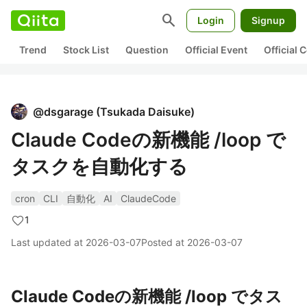
search
Login
Signup
Trend
Stock List
Question
Official Event
Official
@
dsgarage
(
Tsukada Daisuke
)
Claude Codeの新機能 /loop で
タスクを自動化する
cron
CLI
自動化
AI
ClaudeCode
1
Last updated at
2026-03-07
Posted at
2026-03-07
Claude Codeの新機能 /loop でタス