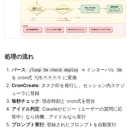
処理の流れ
パース
:
→ インターバル
/loop 5m check deploy
5m
を cron式
に変換
*/5 * * * *
CronCreate
: タスクIDを発行し、セッション内スケジ
ューラに登録
毎秒チェック
: 現在時刻と cron式を照合
アイドル判定
: Claudeがビジー（ユーザーの質問に応
答中）なら待機、アイドルなら実行
プロンプト実行
: 登録されたプロンプトを自動実行