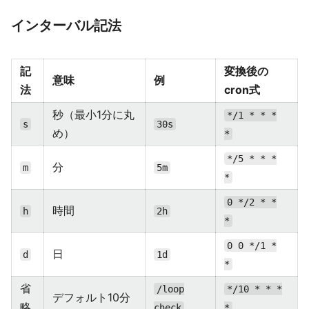
インターバル記法
記
変換後の
意味
例
法
cron式
秒（最小1分に丸
*/1 * * *
s
30s
め）
*
*/5 * * *
分
m
5m
*
0 */2 * *
時間
h
2h
*
0 0 */1 *
日
d
1d
*
省
/loop
*/10 * * *
デフォルト10分
略
check
*