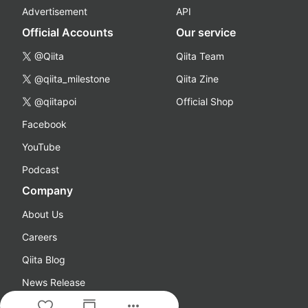
Advertisement
API
Official Accounts
Our service
@Qiita
Qiita Team
@qiita_milestone
Qiita Zine
@qiitapoi
Official Shop
Facebook
YouTube
Podcast
Company
About Us
Careers
Qiita Blog
News Release
more_horiz