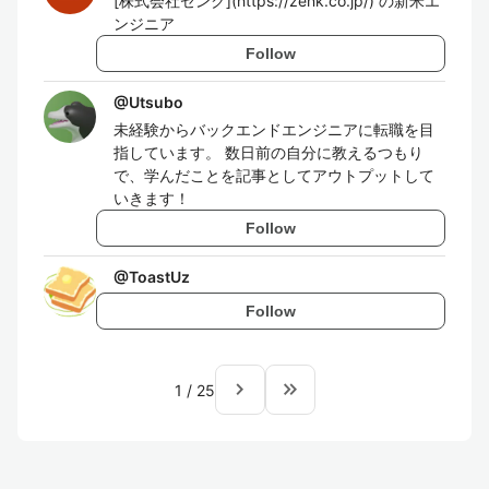
[株式会社ゼンク](https://zenk.co.jp/) の新米エ
ンジニア
Follow
@
Utsubo
未経験からバックエンドエンジニアに転職を目
指しています。 数日前の自分に教えるつもり
で、学んだことを記事としてアウトプットして
いきます！
Follow
@
ToastUz
Follow
navigate_next
keyboard_double_arrow_right
1
/
25