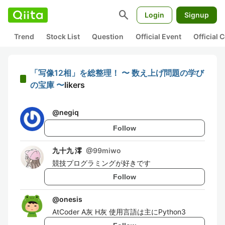
search
Login
Signup
Trend
Stock List
Question
Official Event
Official
「写像12相」を総整理！ 〜 数え上げ問題の学び
の宝庫 〜
likers
@
negiq
Follow
九十九 澪
@
99miwo
競技プログラミングが好きです
Follow
@
onesis
AtCoder A灰 H灰 使用言語は主にPython3