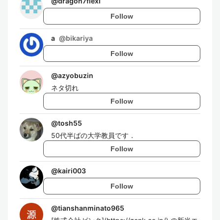
@
dragon7flexi
Follow
a
@
bikariya
Follow
@
azyobuzin
ネタ切れ
Follow
@
tosh55
50代半ばの大学教員です．
Follow
@
kairi003
Follow
@
tianshanminato965