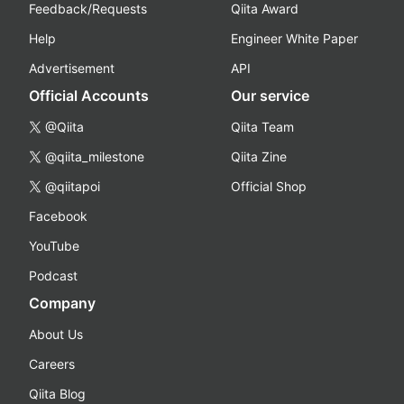
Feedback/Requests
Qiita Award
Help
Engineer White Paper
Advertisement
API
Official Accounts
Our service
@Qiita
Qiita Team
@qiita_milestone
Qiita Zine
@qiitapoi
Official Shop
Facebook
YouTube
Podcast
Company
About Us
Careers
Qiita Blog