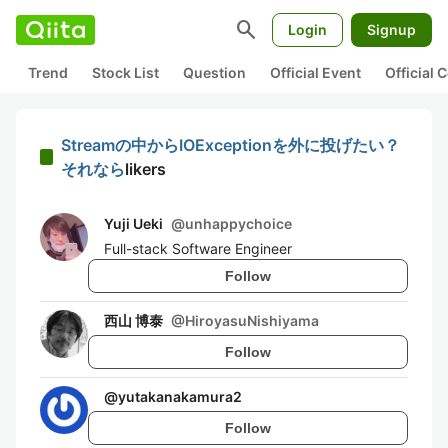
search
Login
Signup
Trend
Stock List
Question
Official Event
Official
Streamの中からIOExceptionを外に投げたい？
それなら
likers
Yuji Ueki
@
unhappychoice
Full-stack Software Engineer
Follow
西山 博泰
@
HiroyasuNishiyama
Follow
@
yutakanakamura2
Follow