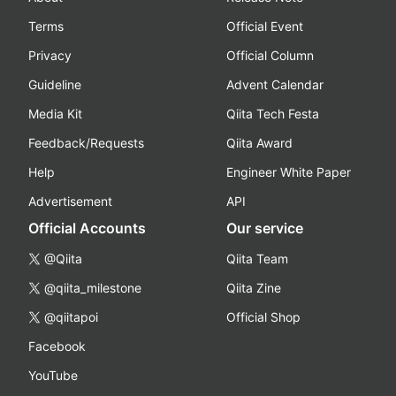
Terms
Official Event
Privacy
Official Column
Guideline
Advent Calendar
Media Kit
Qiita Tech Festa
Feedback/Requests
Qiita Award
Help
Engineer White Paper
Advertisement
API
Official Accounts
Our service
@Qiita
Qiita Team
@qiita_milestone
Qiita Zine
@qiitapoi
Official Shop
Facebook
YouTube