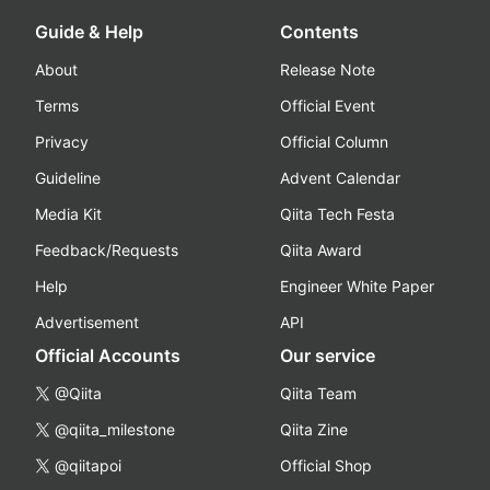
Guide & Help
Contents
About
Release Note
Terms
Official Event
Privacy
Official Column
Guideline
Advent Calendar
Media Kit
Qiita Tech Festa
Feedback/Requests
Qiita Award
Help
Engineer White Paper
Advertisement
API
Official Accounts
Our service
@Qiita
Qiita Team
@qiita_milestone
Qiita Zine
@qiitapoi
Official Shop