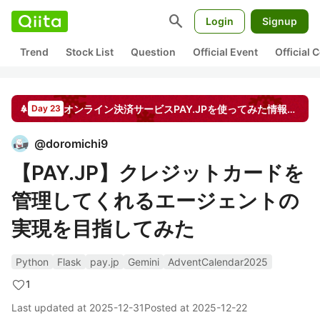
search
Login
Signup
Trend
Stock List
Question
Official Event
Official
オンライン決済サービスPAY.JPを使ってみた情報をシェアしよう！ by PAY
Day 23
@
doromichi9
【PAY.JP】クレジットカードを
管理してくれるエージェントの
実現を目指してみた
Python
Flask
pay.jp
Gemini
AdventCalendar2025
1
Last updated at
2025-12-31
Posted at
2025-12-22