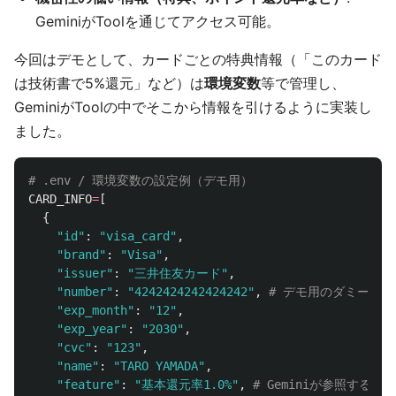
GeminiがToolを通じてアクセス可能。
今回はデモとして、カードごとの特典情報（「このカード
は技術書で5%還元」など）は
環境変数
等で管理し、
GeminiがToolの中でそこから情報を引けるように実装し
ました。
CARD_INFO
=
[
{
"
id
"
:
"
visa_card
"
,
"
brand
"
:
"
Visa
"
,
"
issuer
"
:
"
三井住友カード
"
,
"
number
"
:
"
4242424242424242
"
,
"
exp_month
"
:
"
12
"
,
"
exp_year
"
:
"
2030
"
,
"
cvc
"
:
"
123
"
,
"
name
"
:
"
TARO YAMADA
"
,
"
feature
"
:
"
基本還元率1.0%
"
,