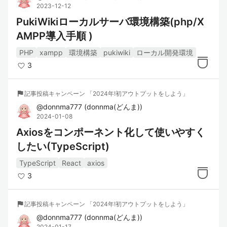
2023-12-12
PukiWikiローカルサーバ環境構築(php/X
AMPP導入手順 )
PHP
xampp
環境構築
pukiwiki
ローカル開発環境
3
flag
記事投稿キャンペーン 「2024年!初アウトプットをしよう」
@
donnma777
(
donnma(どんま)
)
2024-01-08
Axiosをコンポーネント化して使いやすく
したい(TypeScript)
TypeScript
React
axios
3
flag
記事投稿キャンペーン 「2024年!初アウトプットをしよう」
@
donnma777
(
donnma(どんま)
)
2024-01-17