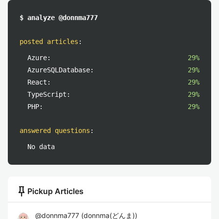
$ analyze @donnma777
posted articles
:
Azure:
29%
AzureSQLDatabase:
29%
React:
29%
TypeScript:
29%
PHP:
29%
answered questions
:
No data
push_pin
Pickup Articles
@
donnma777
(
donnma(どんま)
)