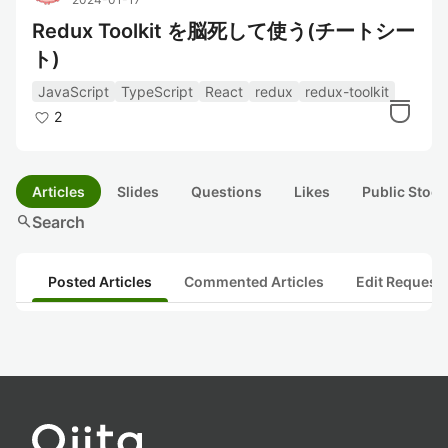
Redux Toolkit を脳死して使う(チートシー
ト)
JavaScript
TypeScript
React
redux
redux-toolkit
2
Articles
Slides
Questions
Likes
Public Stock
search
Search
Posted Articles
Commented Articles
Edit Request