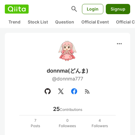
search
Login
Signup
Trend
Stock List
Question
Official Event
Official
more_horiz
donnma(どんま)
@donnma777
rss_feed
25
Contributions
7
0
4
Posts
Followees
Followers