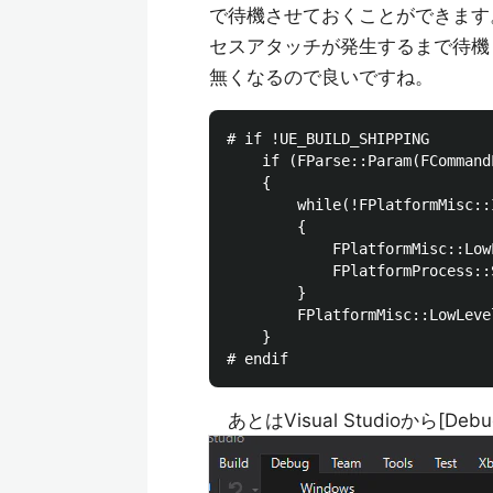
で待機させておくことができます。ソー
セスアタッチが発生するまで待機
無くなるので良いですね。
# if !UE_BUILD_SHIPPING

    if (FParse::Param(FCommand
    {

        while(!FPlatformMisc::
        {

            FPlatformMisc::Low
            FPlatformProcess::
        }

        FPlatformMisc::LowLeve
    }

あとはVisual Studioから[Debug