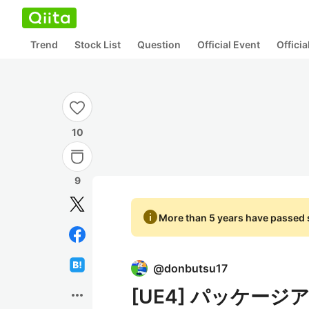
Trend
Stock List
Question
Official Event
Offici
10
9
info
More than 5 years have passed s
@
donbutsu17
[UE4] パッケー
more_horiz