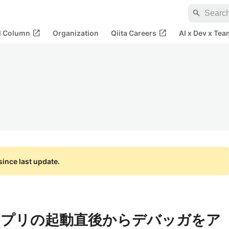
search
open_in_new
open_in_new
al Column
Organization
Qiita Careers
AI x Dev x Tea
ince last update.
ジアプリの起動直後からデバッガをア