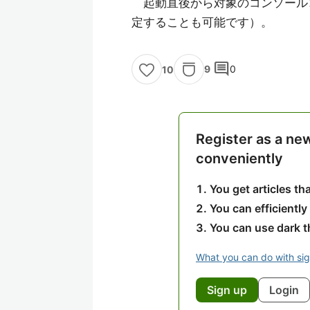
起動直後から対象のコンソール
定することも可能です）。
comment
9
0
10
Register as a ne
conveniently
You get articles t
You can efficiently
You can use dark 
What you can do with si
Sign up
Login