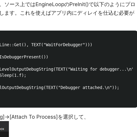
ス上ではEngineLoopのPreInit()で以下のようにプロ
します。これを使えばアプリ内にディレイを仕込む必要が
Line::Get(), TEXT("WaitForDebugger")))

IsDebuggerPresent())

LevelOutputDebugString(TEXT("Waiting for debugger...\n"))
Sleep(1.f);

lOutputDebugString(TEXT("Debugger attached.\n"));

]->[Attach To Process]を選択して、