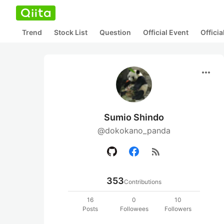
Trend
Stock List
Question
Official Event
Offici
more_horiz
Sumio Shindo
@dokokano_panda
rss_feed
353
Contributions
16
0
10
Posts
Followees
Followers