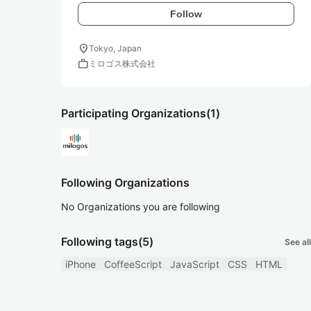
Follow
location_on
Tokyo, Japan
work
ミロゴス株式会社
Participating Organizations
(1)
Following Organizations
No Organizations you are following
Following tags
(5)
See all
iPhone
CoffeeScript
JavaScript
CSS
HTML