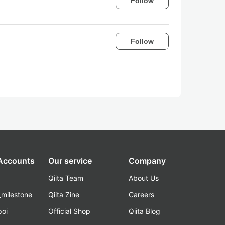
Follow
Follow
 Accounts
Our service
Company
Qiita Team
About Us
_milestone
Qiita Zine
Careers
poi
Official Shop
Qiita Blog