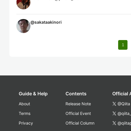
@
sakataakinori
1
Guide & Help
Contents
Official
About
Release Note
@Qiita
Terms
Official Event
@qiita
Privacy
Official Column
@qiita