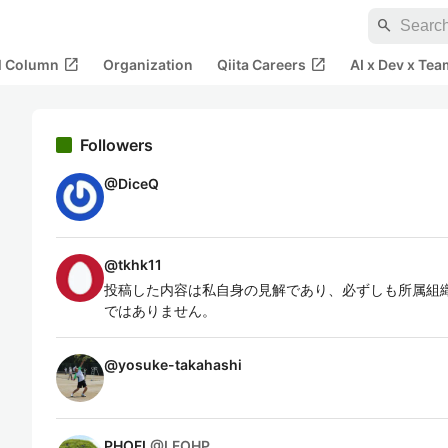
search
open_in_new
open_in_new
al Column
Organization
Qiita Careers
AI x Dev x Tea
Followers
@
DiceQ
@
tkhk11
投稿した内容は私自身の見解であり、必ずしも所属組
ではありません。
@
yosuke-takahashi
PHOFL
@
LFOHP