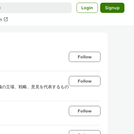
Login
Signup
open_in_new
m
Follow
Follow
織の立場、戦略、意見を代表するもの
Follow