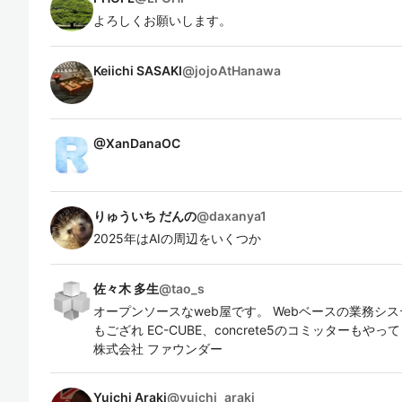
よろしくお願いします。
Keiichi SASAKI
@
jojoAtHanawa
@
XanDanaOC
りゅういち だんの
@
daxanya1
2025年はAIの周辺をいくつか
佐々木 多生
@
tao_s
オープンソースなweb屋です。 Webベースの業務シ
もござれ EC-CUBE、concrete5のコミッターも
株式会社 ファウンダー
Yuichi Araki
@
yuichi_araki