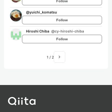
Follow
@
yuichi_komatsu
Follow
Hiroshi Chiba
@
cy-hiroshi-chiba
Follow
navigate_next
1
/
2