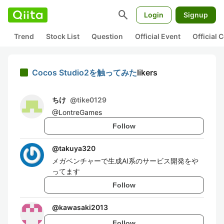
search
Login
Signup
Trend
Stock List
Question
Official Event
Official
Cocos Studio2を触ってみた
likers
ちけ
@
tike0129
@LontreGames
Follow
@
takuya320
メガベンチャーで生成AI系のサービス開発をや
ってます
Follow
@
kawasaki2013
Follow