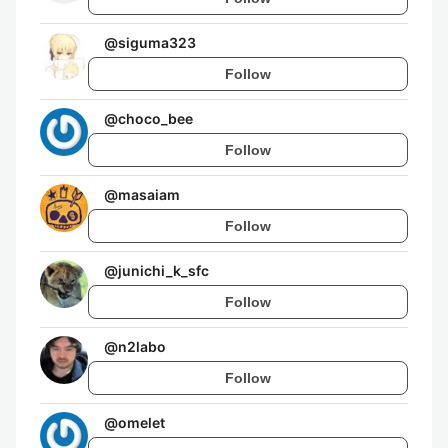
@
siguma323
Follow
@
choco_bee
Follow
@
masaiam
Follow
@
junichi_k_sfc
Follow
@
n2labo
Follow
@
omelet