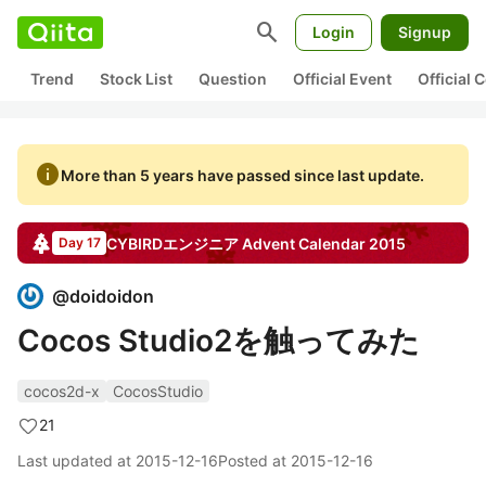
search
Login
Signup
Trend
Stock List
Question
Official Event
Official
info
More than 5 years have passed since last update.
CYBIRDエンジニア
Advent Calendar
2015
Day 17
@
doidoidon
Cocos Studio2を触ってみた
cocos2d-x
CocosStudio
21
Last updated at
2015-12-16
Posted at
2015-12-16