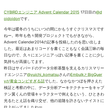
CYBIRDエンジニア Advent Calendar 2015
17日目の
@d
oidoidon
です。
今年は暖冬のうちにいつの間にかもうすぐクリスマスです
ねー。昨年も色々開発プロジェクトでもがきながら、
Advent Calender2014の記事を投稿したのを思い出しま
した。最近はあまりコードを書くこともなく会議三昧の毎
日なので、久々にエンジニアっぽい記事を書くことに少し
気持ちが高揚してます。
昨日はサイバードのデータ分析基盤を支えるカリスマリー
ドエンジニア
@yuichi_komatsu
さんの
EmbulkとBigQuer
yが黄金コンビすぎる話
でした。なかなかつぼを押さえた
検証と考察の中に、データ分析アーキテクチャーをキャプ
テン翼くんの登場キャラクターで例えるという、ひときわ
光るたとえ話を織り交ぜ、他の追随を許さないテイストに
仕上がってましたねー