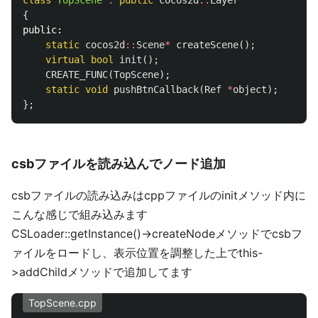
{
public:
static
cocos2d
::
Scene
*
createScene
();
virtual
bool
init
();
CREATE_FUNC
(
TopScene
);
static
void
pushBtnCallback
(
Ref
*
object
);
};
csbファイルを読み込んでノード追加
csbファイルの読み込みはcppファイルのinitメソッド内に
こんな感じで組み込みます
CSLoader::getInstance()->createNodeメソッドでcsbフ
ァイルをロードし、表示位置を調整した上でthis-
>addChildメソッドで追加してます
TopScene.cpp