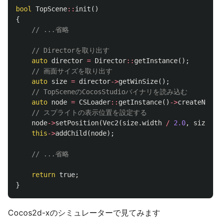
bool
TopScene
::
init
()
{
// ...省略
// Directorを取り出す
auto
director
=
Director
::
getInstance
();
// 画面サイズを取り出す
auto
size
=
director
->
getWinSize
();
// TopSceneのCocosStudioバイナリを読み込む
auto
node
=
CSLoader
::
getInstance
()
->
createNode
(
// スプライトの表示位置を設定する
node
->
setPosition
(
Vec2
(
size
.
width
/
2.0
,
size
.
he
this
->
addChild
(
node
);
// ...省略
return
true
;
}
Cocos2d-xのシミュレーターで見てみます