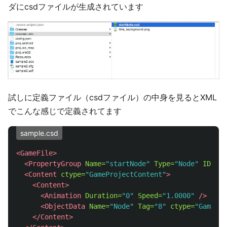
ダにcsdファイルが生成されています
試しに定義ファイル（csdファイル）の中身を見るとXML
でこんな感じで定義されてます
sample.csd
<GameFile>
<PropertyGroup
Name=
"startNode"
Type=
"Node"
ID=
"8b
<Content
ctype=
"GameProjectContent"
>
<Content>
<Animation
Duration=
"0"
Speed=
"1.0000"
/>
<ObjectData
Name=
"Node"
Tag=
"8"
ctype=
"GameNod
</Content>