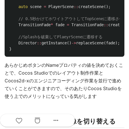
auto
scene
=
PlayerScene
::
createScene
();
// 0.5秒かけてホワイトアウトしてTopSceneに遷移させる
TransitionFade
*
fade
=
TransitionFade
::
create
(
0.
//Splashを破棄してPlaeyrSceneに遷移する
Director
::
getInstance
()
->
replaceScene
(
fade
);
}
あらかじめボタンのNameプロパティの値を決めておくこ
とで、Cocos Studioでのレイアウト制作作業と
Cocos2d-xのエンジニアコーディング作業を並行で進め
ていくことができますので、そのあたりCocos Studioを
使う上でのメリットになっている気がします
more_horiz
スプライトシートで画像を切り替える