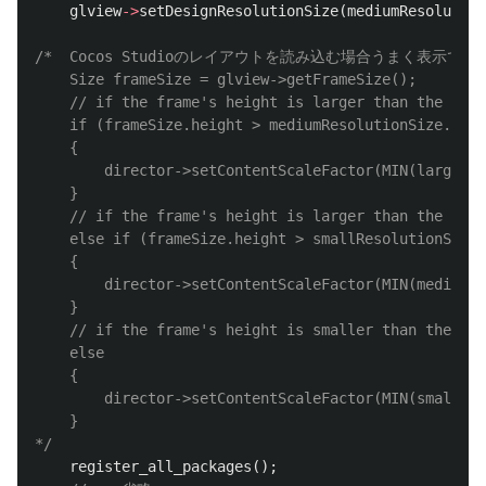
glview
->
setDesignResolutionSize
(
mediumResolution
/*  Cocos Studioのレイアウトを読み込む場合うまく表示で
    Size frameSize = glview->getFrameSize();

    // if the frame's height is larger than the heig
    if (frameSize.height > mediumResolutionSize.heig
    {

        director->setContentScaleFactor(MIN(largeRes
    }

    // if the frame's height is larger than the heig
    else if (frameSize.height > smallResolutionSize.
    {

        director->setContentScaleFactor(MIN(mediumRe
    }

    // if the frame's height is smaller than the hei
    else

    {

        director->setContentScaleFactor(MIN(smallRes
    }

*/
register_all_packages
();