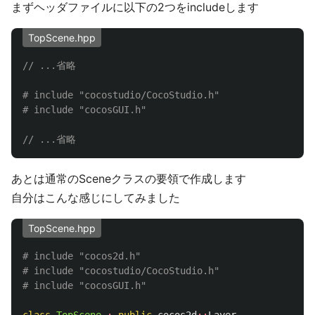
まずヘッダファイルに以下の2つをincludeします
TopScene.hpp
// ...省略
# include "cocostudio/CocoStudio.h"

// ...省略
あとは通常のSceneクラスの要領で作成します
自分はこんな感じにしてみました
TopScene.hpp
# include "cocos2d.h"

# include "cocostudio/CocoStudio.h"

class
TopScene
:
public
cocos2d
::
Layer