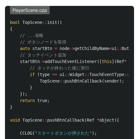
PlayerScene.cpp
bool
TopScene
::
init
()
{
// ...省略
// ボタンノードを取得
auto
startBtn
=
node
->
getChildByName
<
ui
::
Button
*
// タッチイベント追加
startBtn
->
addTouchEventListener
([
this
](
Ref
*
send
// タッチが終わった後に実行
if
(
type
==
ui
::
Widget
::
TouchEventType
::
ENDE
TopScene
::
pushBtnCallback
(
sender
);
}
});
return
true
;
}
void
TopScene
::
pushBtnCallback
(
Ref
*
object
){
CCLOG
(
"スタートボタンが押された"
);