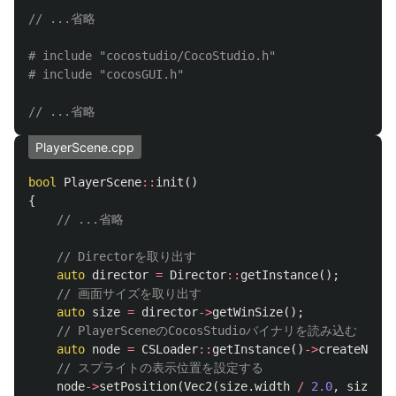
// ...省略
# include "cocostudio/CocoStudio.h"

// ...省略
PlayerScene.cpp
bool
PlayerScene
::
init
()
{
// ...省略
// Directorを取り出す
auto
director
=
Director
::
getInstance
();
// 画面サイズを取り出す
auto
size
=
director
->
getWinSize
();
// PlayerSceneのCocosStudioバイナリを読み込む
auto
node
=
CSLoader
::
getInstance
()
->
createNode
(
// スプライトの表示位置を設定する
node
->
setPosition
(
Vec2
(
size
.
width
/
2.0
,
size
.
he