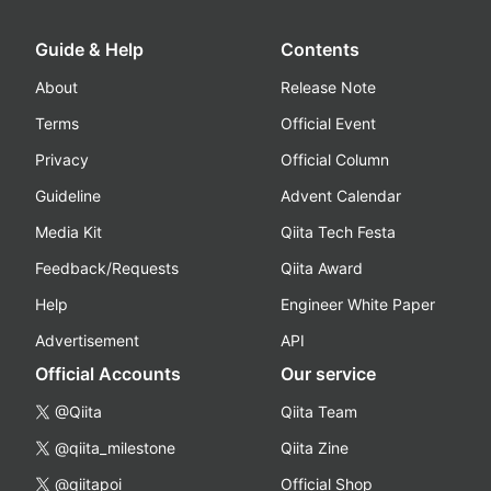
Guide & Help
Contents
About
Release Note
Terms
Official Event
Privacy
Official Column
Guideline
Advent Calendar
Media Kit
Qiita Tech Festa
Feedback/Requests
Qiita Award
Help
Engineer White Paper
Advertisement
API
Official Accounts
Our service
@Qiita
Qiita Team
@qiita_milestone
Qiita Zine
@qiitapoi
Official Shop