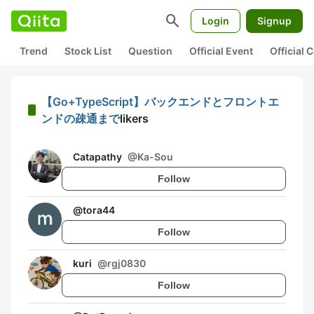
search
Login
Signup
Trend
Stock List
Question
Official Event
Official
【Go+TypeScript】バックエンドとフロントエ
ンドの疎通まで
likers
Catapathy
@
Ka-Sou
Follow
@
tora44
Follow
kuri
@
rgj0830
Follow