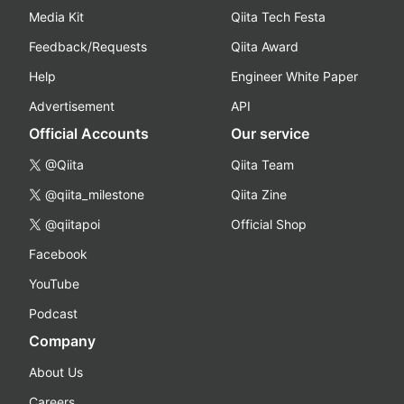
Media Kit
Qiita Tech Festa
Feedback/Requests
Qiita Award
Help
Engineer White Paper
Advertisement
API
Official Accounts
Our service
@Qiita
Qiita Team
@qiita_milestone
Qiita Zine
@qiitapoi
Official Shop
Facebook
YouTube
Podcast
Company
About Us
Careers