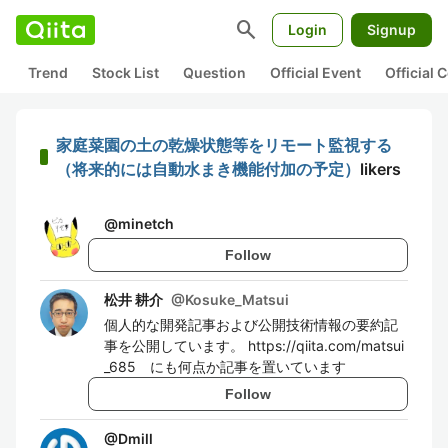
search
Login
Signup
Trend
Stock List
Question
Official Event
Official
家庭菜園の土の乾燥状態等をリモート監視する
（将来的には自動水まき機能付加の予定）
likers
@
minetch
Follow
松井 耕介
@
Kosuke_Matsui
個人的な開発記事および公開技術情報の要約記
事を公開しています。 https://qiita.com/matsui
_685 にも何点か記事を置いています
Follow
@
Dmill