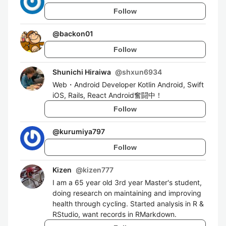
Follow
@
backon01
Follow
Shunichi Hiraiwa
@
shxun6934
Web・Android Developer Kotlin Android, Swift
iOS, Rails, React Android奮闘中！
Follow
@
kurumiya797
Follow
Kizen
@
kizen777
I am a 65 year old 3rd year Master's student,
doing research on maintaining and improving
health through cycling. Started analysis in R &
RStudio, want records in RMarkdown.