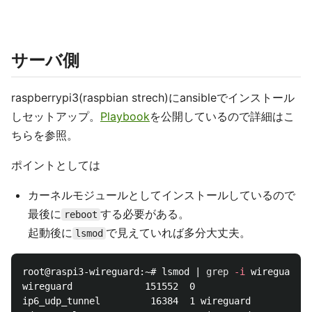
サーバ側
raspberrypi3(raspbian strech)にansibleでインストール
しセットアップ。
Playbook
を公開しているので詳細はこ
ちらを参照。
ポイントとしては
カーネルモジュールとしてインストールしているので
最後に
する必要がある。
reboot
起動後に
で見えていれば多分大丈夫。
lsmod
root@raspi3-wireguard:~# lsmod | 
grep
-i
 wireguard

wireguard             151552  0

ip6_udp_tunnel         16384  1 wireguard
