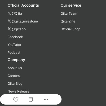
Official Accounts
Our service
@Qiita
Qiita Team
@qiita_milestone
Qiita Zine
@qiitapoi
Official Shop
Facebook
YouTube
Podcast
Company
About Us
Careers
Qiita Blog
News Release
more_horiz