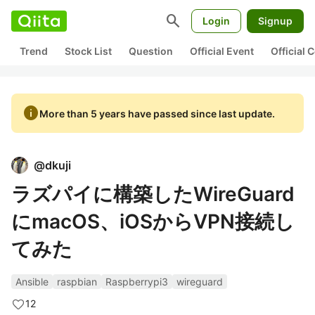
search
Login
Signup
Trend
Stock List
Question
Official Event
Official
info
More than 5 years have passed since last update.
@
dkuji
ラズパイに構築したWireGuard
にmacOS、iOSからVPN接続し
てみた
Ansible
raspbian
Raspberrypi3
wireguard
12