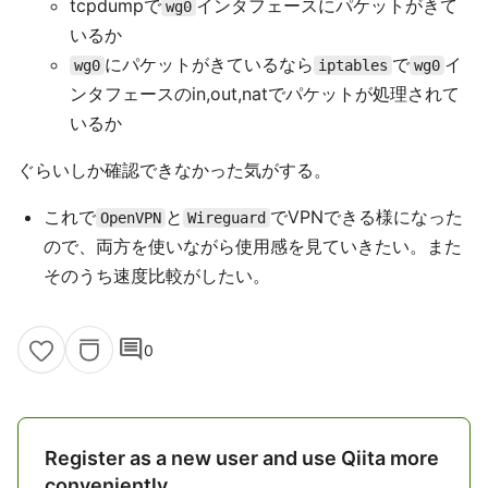
tcpdumpで
インタフェースにパケットがきて
wg0
いるか
にパケットがきているなら
で
イ
wg0
iptables
wg0
ンタフェースのin,out,natでパケットが処理されて
いるか
ぐらいしか確認できなかった気がする。
これで
と
でVPNできる様になった
OpenVPN
Wireguard
ので、両方を使いながら使用感を見ていきたい。また
そのうち速度比較がしたい。
comment
0
Register as a new user and use Qiita more
conveniently