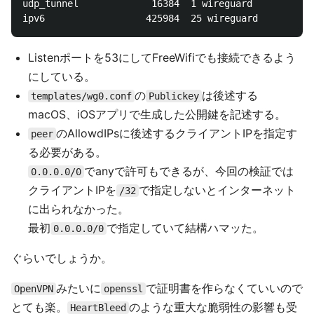
udp_tunnel             16384  1 wireguard

Listenポートを53にしてFreeWifiでも接続できるよう
にしている。
の
は後述する
templates/wg0.conf
Publickey
macOS、iOSアプリで生成した公開鍵を記述する。
のAllowdIPsに後述するクライアントIPを指定す
peer
る必要がある。
でanyで許可もできるが、今回の検証では
0.0.0.0/0
クライアントIPを
で指定しないとインターネット
/32
に出られなかった。
最初
で指定していて結構ハマッた。
0.0.0.0/0
ぐらいでしょうか。
みたいに
で証明書を作らなくていいので
OpenVPN
openssl
とても楽。
のような重大な脆弱性の影響も受
HeartBleed