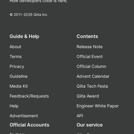
How developers code is here.
© 2011-
2026
Qiita Inc.
Guide & Help
Contents
About
Release Note
Terms
Official Event
Privacy
Official Column
Guideline
Advent Calendar
Media Kit
Qiita Tech Festa
Feedback/Requests
Qiita Award
Help
Engineer White Paper
Advertisement
API
Official Accounts
Our service