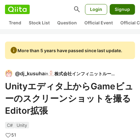
search
Login
Signup
Trend
Stock List
Question
Official Event
Official
info
More than 5 years have passed since last update.
@
dj_kusuha
in
株式会社インフィニットループ
Unityエディタ上からGameビュ
ーのスクリーンショットを撮る
Editor拡張
C#
Unity
51