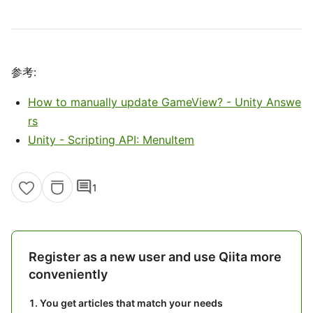
参考:
How to manually update GameView? - Unity Answe
rs
Unity - Scripting API: MenuItem
comment
1
Register as a new user and use Qiita more
conveniently
You get articles that match your needs