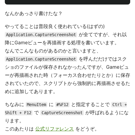
なんかあっさり書けたな？
やってることは普段良く使われている(はずの)
が全てですが、それ以
Application.CaptureScreenshot
降にGameビューを再描画する処理を書いています。
なんでこんなものがあるのかと言いますと、
を呼んだだけではスク
Application.CaptureScreenshot
ショのファイルが保存されなかったんですが、Gameビュ
ーが再描画された時（フォーカス合わせたりとか）に保存
されていたので、スクリプトから強制的に再描画させるた
めに追加してあります。
ちなみに
に
と指定することで
MenuItem
#%F12
Ctrl +
で
が呼ばれるようにな
Shift + F12
CaptureScreenshot
ります。
このあたりは
公式リファレンス
をどうぞ。