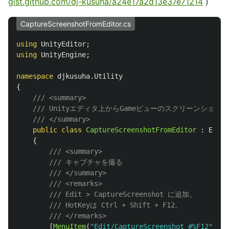
gist.github.com/dj-kusuha/a24e17a2d13e37e71214
)
CaptureScreenshotFromEditor.cs
using
UnityEditor
;
using
UnityEngine
;
namespace
djkusuha.Utility
{
/// <summary>
/// Unityエディタ上からGameビューのスクリーンショット
/// </summary>
public
class
CaptureScreenshotFromEditor
:
Edito
{
/// <summary>
/// キャプチャを撮る
/// </summary>
/// <remarks>
/// Edit > CaptureScreenshot に追加。
/// HotKeyは Ctrl + Shift + F12。
/// </remarks>
[
MenuItem
(
"Edit/CaptureScreenshot #%F12"
)]