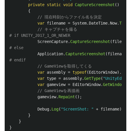
private
static
void
CaptureScreenshot
()
{
// 現在時刻からファイル名を決定
var
filename
=
System
.
DateTime
.
Now
.
ToStr
// キャプチャを撮る
ScreenCapture
.
CaptureScreenshot
(
filename
Application
.
CaptureScreenshot
(
filename
);
// GameViewを取得してくる
var
assembly
=
typeof
(
EditorWindow
).
Asse
var
type
=
assembly
.
GetType
(
"UnityEditor
var
gameview
=
EditorWindow
.
GetWindow
(
ty
// GameViewを再描画
gameview
.
Repaint
();
Debug
.
Log
(
"ScreenShot: "
+
filename
);
}
}
}