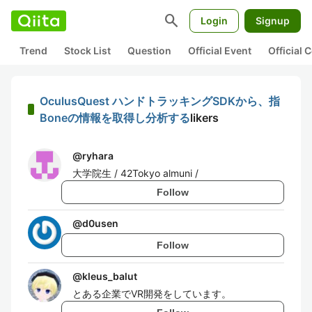
search
Login
Signup
Trend
Stock List
Question
Official Event
Official
OculusQuest ハンドトラッキングSDKから、指
Boneの情報を取得し分析する
likers
@
ryhara
大学院生 / 42Tokyo almuni /
Follow
@
d0usen
Follow
@
kleus_balut
とある企業でVR開発をしています。