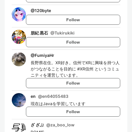
@
120byte
Follow
朋紀 黒石
@
Tukirukiki
Follow
@
FumiyaHr
長野県在住。XR好き。信州でXRに興味を持つ人
がつながることを目的に #XR信州 というコミュ
ニティを運営しています。
Follow
en
@
en64055483
現在はJavaを学習しています
Follow
ざ ざぶ
@
za_boo_low