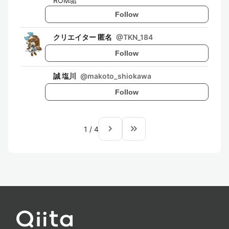
ROM垢
Follow
クリエイター 匿名
@
TKN_184
Follow
誠 塩川
@
makoto_shiokawa
Follow
navigate_next
keyboard_double_arrow_right
1
/
4