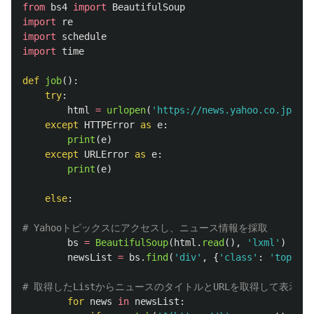
from
bs4
import
BeautifulSoup
import
re
import
schedule
import
time
def
job
():
try
:
html
=
urlopen
(
'
https://news.yahoo.co.jp/top
except
HTTPError
as
e
:
print
(
e
)
except
URLError
as
e
:
print
(
e
)
else
:
bs
=
BeautifulSoup
(
html
.
read
(),
'
lxml
'
)
newsList
=
bs
.
find
(
'
div
'
,
{
'
class
'
:
'
topicsL
for
news
in
newsList
: