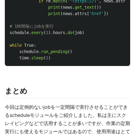
if
re
.
match
(
'
^(https://)
'
,
news
.
attrs
[
'
h
print
(
news
.
get_text
())
print
(
news
.
attrs
[
'
href
'
])
schedule
.
every
(
1
).
hours
.
do
(
job
)
while
True
:
schedule
.
run_pending
()
time
.
sleep
(
1
)
まとめ
今回は定例的ないjobを一定間隔で実行させることができ
るscheduleモジュールをご紹介しました。私は主にスク
レイピングなどで活用することが多いですが、作業の定期
実行にも使えるモジュールではあるので、使用用途はとて