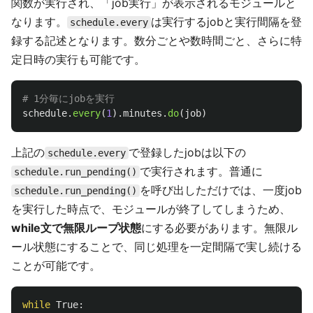
関数が実行され、「job実行」が表示されるモジュールと
なります。
は実行するjobと実行間隔を登
schedule.every
録する記述となります。数分ごとや数時間ごと、さらに特
定日時の実行も可能です。
schedule
.
every
(
1
).
minutes
.
do
(
job
)
上記の
で登録したjobは以下の
schedule.every
で実行されます。普通に
schedule.run_pending()
を呼び出しただけでは、一度job
schedule.run_pending()
を実行した時点で、モジュールが終了してしまうため、
while文で無限ループ状態
にする必要があります。無限ル
ール状態にすることで、同じ処理を一定間隔で実し続ける
ことが可能です。
while
True
: