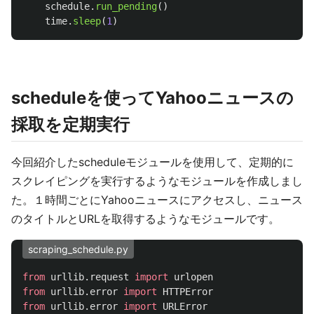
schedule
.
run_pending
()
time
.
sleep
(
1
)
scheduleを使ってYahooニュースの
採取を定期実行
今回紹介したscheduleモジュールを使用して、定期的に
スクレイピングを実行するようなモジュールを作成しまし
た。１時間ごとにYahooニュースにアクセスし、ニュース
のタイトルとURLを取得するようなモジュールです。
scraping_schedule.py
from
urllib.request
import
urlopen
from
urllib.error
import
HTTPError
from
urllib.error
import
URLError