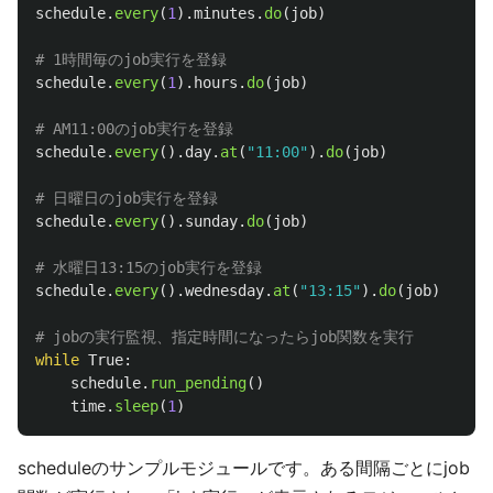
schedule
.
every
(
1
).
minutes
.
do
(
job
)
schedule
.
every
(
1
).
hours
.
do
(
job
)
schedule
.
every
().
day
.
at
(
"
11:00
"
).
do
(
job
)
schedule
.
every
().
sunday
.
do
(
job
)
schedule
.
every
().
wednesday
.
at
(
"
13:15
"
).
do
(
job
)
while
True
:
schedule
.
run_pending
()
time
.
sleep
(
1
)
scheduleのサンプルモジュールです。ある間隔ごとにjob