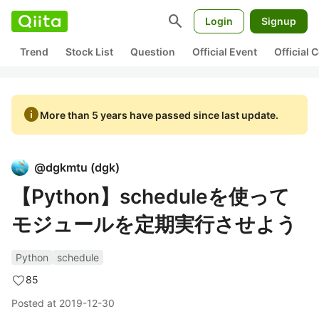
search
Login
Signup
Trend
Stock List
Question
Official Event
Official
info
More than 5 years have passed since last update.
@
dgkmtu
(
dgk
)
【Python】scheduleを使って
モジュールを定期実行させよう
Python
schedule
85
Posted at
2019-12-30