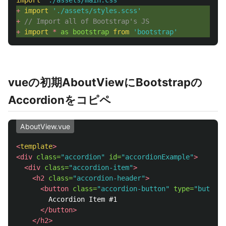
import
'
./assets/main.css
'
+ 
import
'
./assets/styles.scss
'
+ 
// Import all of Bootstrap's JS
+ 
import
*
as
bootstrap
from
'
bootstrap
'
vueの初期AboutViewにBootstrapの
Accordionをコピペ
AboutView.vue
<
template
>
<div
class=
"accordion"
id=
"accordionExample"
>
<div
class=
"accordion-item"
>
<h2
class=
"accordion-header"
>
<button
class=
"accordion-button"
type=
"button"
        Accordion Item #1

</button>
</h2>