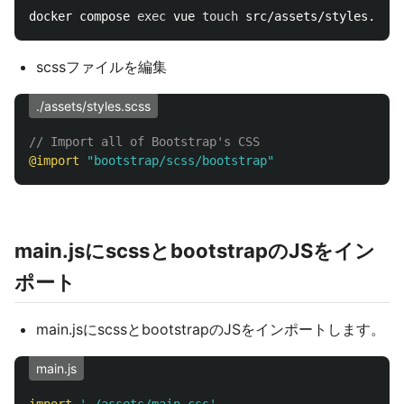
docker compose 
exec 
vue 
touch 
scssファイルを編集
./assets/styles.scss
// Import all of Bootstrap's CSS
@import
"bootstrap/scss/bootstrap"
main.jsにscssとbootstrapのJSをイン
ポート
main.jsにscssとbootstrapのJSをインポートします。
main.js