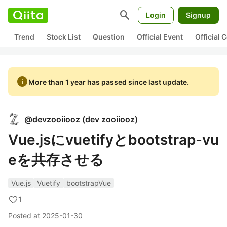
search
Login
Signup
Trend
Stock List
Question
Official Event
Official
info
More than 1 year has passed since last update.
@
devzooiiooz
(
dev zooiiooz
)
Vue.jsにvuetifyとbootstrap-vu
eを共存させる
Vue.js
Vuetify
bootstrapVue
1
Posted at
2025-01-30