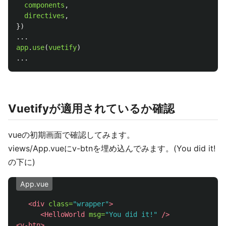
components
,
directives
,
})
...
app
.
use
(
vuetify
)
...
Vuetifyが適用されているか確認
vueの初期画面で確認してみます。
views/App.vueにv-btnを埋め込んでみます。(You did it!
の下に)
App.vue
<div
class=
"wrapper"
>
<HelloWorld
msg=
"You did it!"
/>
<v-btn>