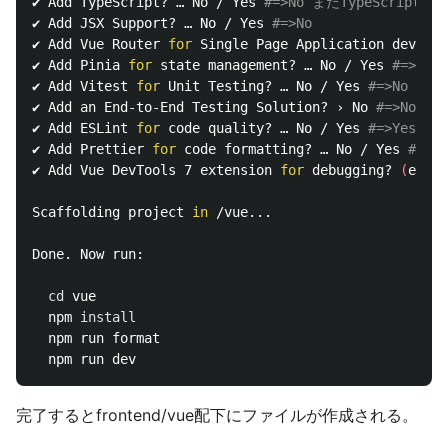
✔ Add TypeScript? … No / Yes 
#=>No まだTypeScrip
✔ Add JSX Support? … No / Yes 
#=>No
✔ Add Vue Router 
for 
Single Page Application develop
✔ Add Pinia 
for 
state management? … No / Yes 
#=>Yes
✔ Add Vitest 
for 
Unit Testing? … No / Yes 
#=>No
✔ Add an End-to-End Testing Solution? › No 
#=>No
✔ Add ESLint 
for 
code quality? … No / Yes 
#=>Yes
✔ Add Prettier 
for 
code formatting? … No / Yes 
#=>Ye
✔ Add Vue DevTools 7 extension 
for 
debugging? 
(
exper
Scaffolding project 
in
 /vue...

Done. Now run:

cd 
vue

  npm 
install

npm run format

完了するとfrontend/vue配下にファイルが作成される。