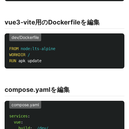
vue3-vite用のDockerfileを編集
dev/Dockerfile
FROM
 node:lts-alpine
WORKDIR
 /
RUN 
compose.yamlを編集
compose.yaml
services
:
vue
:
build
:
./dev/