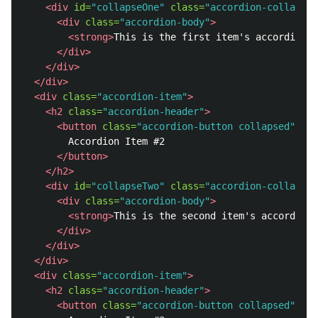
<div
id=
"collapseOne"
class=
"accordion-collapse 
<div
class=
"accordion-body"
>
<strong>
This is the first item's accordion b
</div>
</div>
</div>
<div
class=
"accordion-item"
>
<h2
class=
"accordion-header"
>
<button
class=
"accordion-button collapsed"
typ
        Accordion Item #2

</button>
</h2>
<div
id=
"collapseTwo"
class=
"accordion-collapse 
<div
class=
"accordion-body"
>
<strong>
This is the second item's accordion 
</div>
</div>
</div>
<div
class=
"accordion-item"
>
<h2
class=
"accordion-header"
>
<button
class=
"accordion-button collapsed"
typ