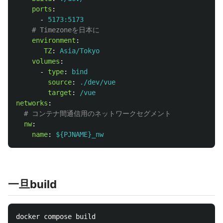
ports
:
-
5173:5173
# Timezoneを日本に
environment
:
TZ
:
Asia/Tokyo
volumes
:
-
type
:
bind
source
:
./dev/vue
target
:
/vue
networks
:
# コンテナ間通信用のネットワークセグメント
nw
:
name
:
${PJNAME}_nw
一旦build