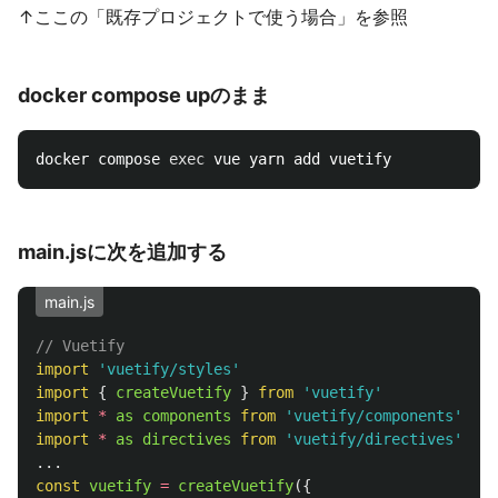
↑ここの「既存プロジェクトで使う場合」を参照
docker compose upのまま
docker compose 
exec 
main.jsに次を追加する
main.js
// Vuetify
import
'
vuetify/styles
'
import
{
createVuetify
}
from
'
vuetify
'
import
*
as
components
from
'
vuetify/components
'
import
*
as
directives
from
'
vuetify/directives
'
...
const
vuetify
=
createVuetify
({