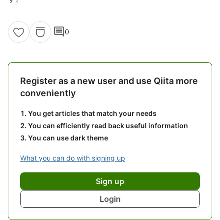
comment
0
Register as a new user and use Qiita more
conveniently
You get articles that match your needs
You can efficiently read back useful information
You can use dark theme
What you can do with signing up
Sign up
Login