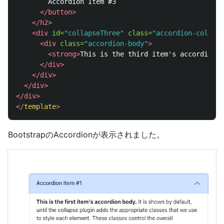
        Accordion Item #3

</button>
</h2>
<div
id=
"collapseThree"
class=
"accordion-collaps
<div
class=
"accordion-body"
>
<strong>
This is the third item's accordion b
</div>
</div>
</div>
</div>
</
template
>
BootstrapのAccordionが表示されました。