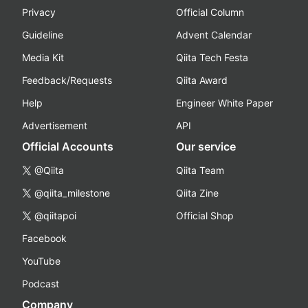
Privacy
Official Column
Guideline
Advent Calendar
Media Kit
Qiita Tech Festa
Feedback/Requests
Qiita Award
Help
Engineer White Paper
Advertisement
API
Official Accounts
Our service
@Qiita
Qiita Team
@qiita_milestone
Qiita Zine
@qiitapoi
Official Shop
Facebook
YouTube
Podcast
Company