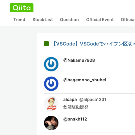
Trend
Stock List
Question
Official Event
Offici
【VSCode】VSCodeでハイフン
@
Nakamu7908
@
baqemono_shuhei
alcapa
@
alpaca1231
飲酒駆動開発
@
pnskh112