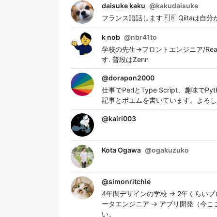
daisuke kaku
@
kakudaisuke
フランス語話します🇫🇷 Qiita
k nob
@
nbr41to
学校の先生→フロントエンジニア/React/Fir
す. 普段はZenn
@
dorapon2000
仕事でPerlとType Script、
記事とポエムを書いています。よろし
@
kairi003
Kota Ogawa
@
ogakuzuko
@
simonritchie
4年間デザインの学校 → 2年くらい
ータエンジニア → アプリ開発（今
い。