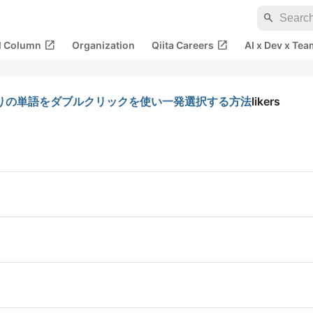
search
open_in_new
open_in_new
al Column
Organization
Qiita Careers
AI x Dev x Tea
区切りの単語をダブルクリックを使い一発選択する方法
likers