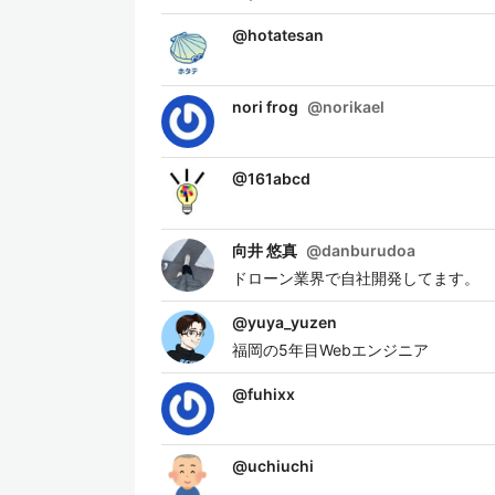
@
hotatesan
nori frog
@
norikael
@
161abcd
向井 悠真
@
danburudoa
ドローン業界で自社開発してます。
@
yuya_yuzen
福岡の5年目Webエンジニア
@
fuhixx
@
uchiuchi