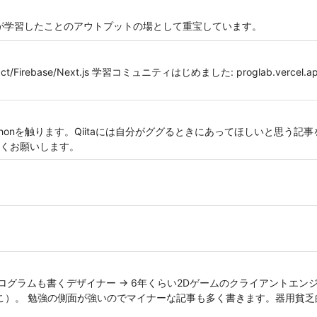
は自分が学習したことのアウトプットの場として重宝しています。
ebase/Next.js 学習コミュニティはじめました: proglab.vercel.ap
趣味でPythonを触ります。Qiitaには自分がググるときにあってほしいと思
くお願いします。
プログラムも書くデザイナー → 6年くらい2Dゲームのクライアントエンジ
ここ）。 勉強の側面が強いのでマイナーな記事も多く書きます。器用貧