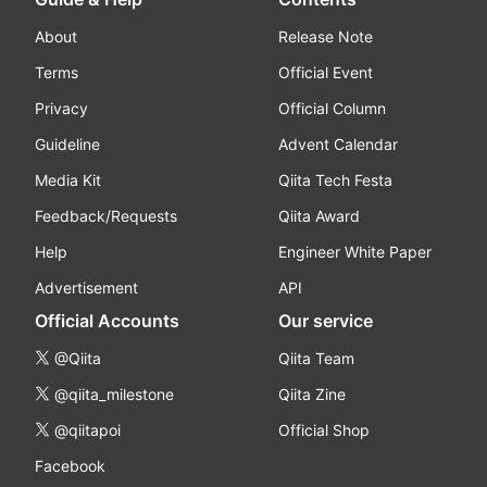
About
Release Note
Terms
Official Event
Privacy
Official Column
Guideline
Advent Calendar
Media Kit
Qiita Tech Festa
Feedback/Requests
Qiita Award
Help
Engineer White Paper
Advertisement
API
Official Accounts
Our service
@Qiita
Qiita Team
@qiita_milestone
Qiita Zine
@qiitapoi
Official Shop
Facebook