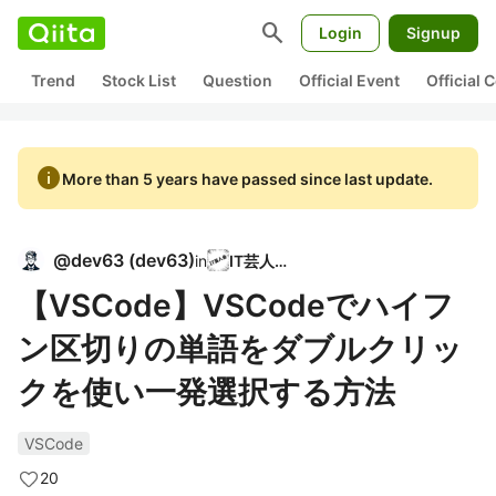
search
Login
Signup
Trend
Stock List
Question
Official Event
Official
info
More than 5 years have passed since last update.
@
dev63
(
dev63
)
in
IT芸人会
【VSCode】VSCodeでハイフ
ン区切りの単語をダブルクリッ
クを使い一発選択する方法
VSCode
20