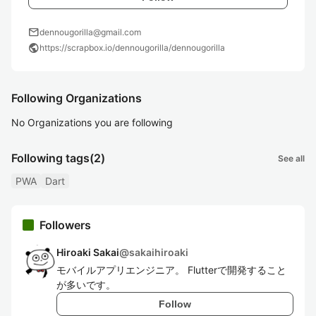
mail
dennougorilla@gmail.com
public
https://scrapbox.io/dennougorilla/dennougorilla
Following Organizations
No Organizations you are following
Following tags
(2)
See all
PWA
Dart
Followers
Hiroaki Sakai
@
sakaihiroaki
モバイルアプリエンジニア。 Flutterで開発すること
が多いです。
Follow