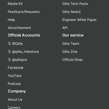
Media Kit
Qiita Tech Festa
Feedback/Requests
Qiita Award
Help
Engineer White Paper
Advertisement
API
Official Accounts
Our service
@Qiita
Qiita Team
@qiita_milestone
Qiita Zine
@qiitapoi
Official Shop
Facebook
YouTube
Podcast
Company
About Us
Careers