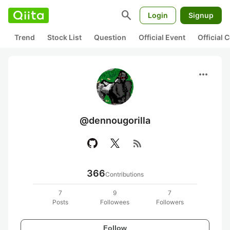
search
Login
Signup
Trend
Stock List
Question
Official Event
Official
more_horiz
@dennougorilla
rss_feed
366
Contributions
7
9
7
Posts
Followees
Followers
Follow