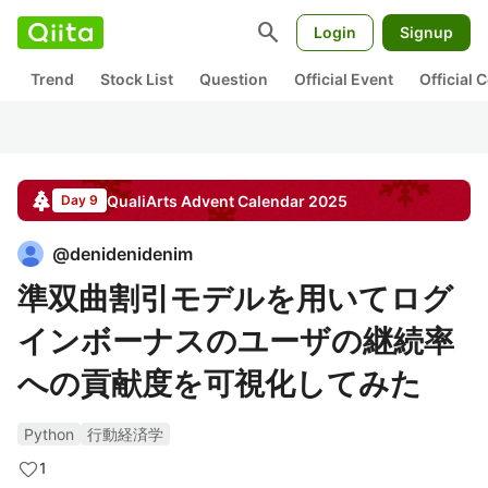
search
Login
Signup
Trend
Stock List
Question
Official Event
Official
QualiArts
Advent Calendar
2025
Day 9
@
denidenidenim
準双曲割引モデルを用いてログ
インボーナスのユーザの継続率
への貢献度を可視化してみた
Python
行動経済学
1