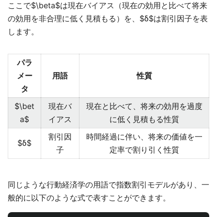
ここで$\beta$は現在バイアス（現在の効用と比べて将来
の効用を非合理に低く見積もる）を、$δ$は割引因子を表
します。
パラ
メー
用語
性質
タ
$\bet
現在バ
現在と比べて、将来の効用を過度
a$
イアス
に低く見積もる性質
割引因
時間経過に伴い、将来の価値を一
$δ$
子
定率で割り引く性質
同じような行動経済学の用語で指数割引モデルがあり、一
般的に以下のような式で表すことができます。