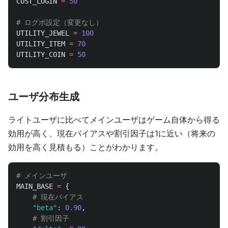
COST_LOGIN
=
50
UTILITY_JEWEL
=
100
UTILITY_ITEM
=
70
UTILITY_COIN
=
50
ユーザ分布生成
ライトユーザに比べてメインユーザはゲーム自体から得る
効用が高く、現在バイアスや割引因子は1に近い（将来の
効用を高く見積もる）ことがわかります。
MAIN_BASE
=
{
"
beta
"
:
0.90
,