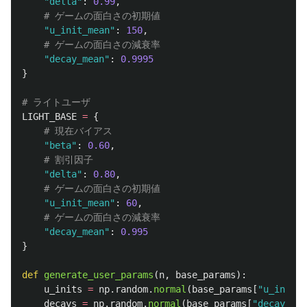
"
delta
"
:
0.99
,
"
u_init_mean
"
:
150
,
"
decay_mean
"
:
0.9995
}
LIGHT_BASE
=
{
"
beta
"
:
0.60
,
"
delta
"
:
0.80
,
"
u_init_mean
"
:
60
,
"
decay_mean
"
:
0.995
}
def
generate_user_params
(
n
,
base_params
):
u_inits
=
np
.
random
.
normal
(
base_params
[
"
u_init_m
decays
=
np
.
random
.
normal
(
base_params
[
"
decay_mea