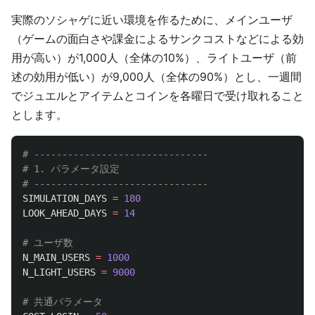
実際のソシャゲに近い環境を作るために、メインユーザ
（ゲームの面白さや課金によるサンクコストなどによる効
用が高い）が1,000人（全体の10%）、ライトユーザ（前
述の効用が低い）が9,000人（全体の90%）とし、一週間
でジュエルとアイテムとコインを各曜日で受け取れること
とします。
# -------------------------------

# 1. パラメータ設定

SIMULATION_DAYS
=
180
LOOK_AHEAD_DAYS
=
14
N_MAIN_USERS
=
1000
N_LIGHT_USERS
=
9000