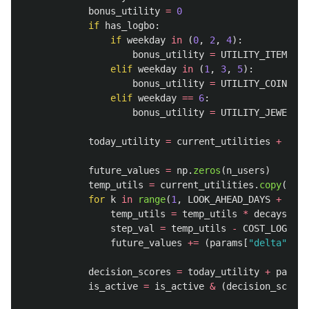
bonus_utility
=
0
if
has_logbo
:
if
weekday
in
(
0
,
2
,
4
):
bonus_utility
=
UTILITY_ITEM
elif
weekday
in
(
1
,
3
,
5
):
bonus_utility
=
UTILITY_COIN
elif
weekday
==
6
:
bonus_utility
=
UTILITY_JEWEL
today_utility
=
current_utilities
+
bonu
future_values
=
np
.
zeros
(
n_users
)
temp_utils
=
current_utilities
.
copy
()
for
k
in
range
(
1
,
LOOK_AHEAD_DAYS
+
1
):
temp_utils
=
temp_utils
*
decays
step_val
=
temp_utils
-
COST_LOGIN
future_values
+=
(
params
[
"
delta
"
]
**
decision_scores
=
today_utility
+
params
is_active
=
is_active
&
(
decision_scores