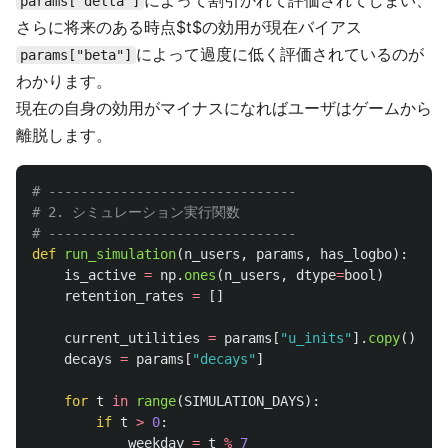
によって割引かれて評価されてしまい、
params["delta"]
さらに将来のある時点$t$の効用が現在バイアス
によって過度に低く評価されているのが
params["beta"]
わかります。
現在の自身の効用がマイナスになればユーザはゲームから
離脱します。
# -------------------------------

# 2. シミュレーション実行関数

def
run_simulation
(
n_users
,
params
,
has_logbo
):
is_active
=
np
.
ones
(
n_users
,
dtype
=
bool
)
retention_rates
=
[]
current_utilities
=
params
[
"
u_inits
"
].
copy
()
decays
=
params
[
"
decays
"
]
for
t
in
range
(
SIMULATION_DAYS
):
if
t
>
0
:
weekday
=
t
%
7