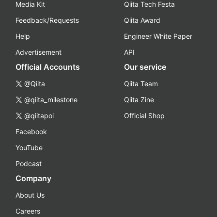
Media Kit
Qiita Tech Festa
Feedback/Requests
Qiita Award
Help
Engineer White Paper
Advertisement
API
Official Accounts
Our service
@Qiita
Qiita Team
@qiita_milestone
Qiita Zine
@qiitapoi
Official Shop
Facebook
YouTube
Podcast
Company
About Us
Careers