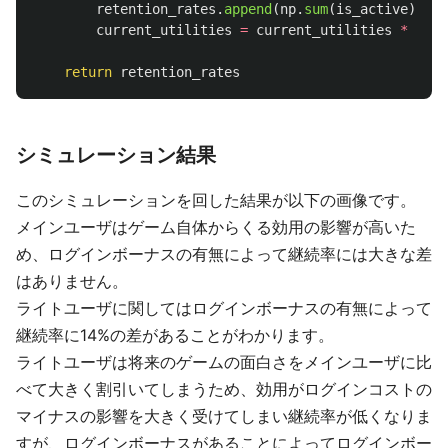
retention_rates
.
append
(
np
.
sum
(
is_active
)
/
n
current_utilities
=
current_utilities
*
deca
return
retention_rates
シミュレーション結果
このシミュレーションを回した結果が以下の画像です。
メインユーザはゲーム自体からくる効用の影響が高いた
め、ログインボーナスの有無によって継続率には大きな差
はありません。
ライトユーザに関してはログインボーナスの有無によって
継続率に14%の差があることがわかります。
ライトユーザは将来のゲームの面白さをメインユーザに比
べて大きく割引いてしまうため、効用がログインコストの
マイナスの影響を大きく受けてしまい継続率が低くなりま
すが、ログインボーナスがあることによってログインボー