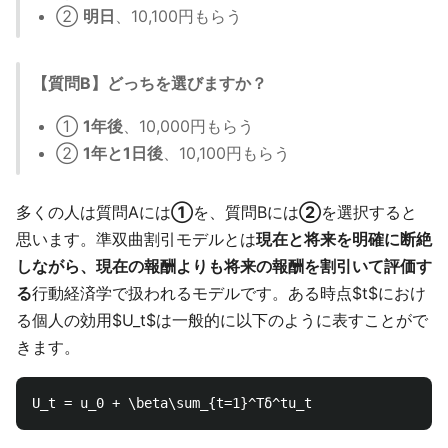
②
明日
、10,100円もらう
【質問B】どっちを選びますか？
①
1年後
、10,000円もらう
②
1年と1日後
、10,100円もらう
多くの人は質問Aには
①
を、質問Bには
②
を選択すると
思います。準双曲割引モデルとは
現在と将来を明確に断絶
しながら、現在の報酬よりも将来の報酬を割引いて評価す
る
行動経済学で扱われるモデルです。ある時点$t$におけ
る個人の効用$U_t$は一般的に以下のように表すことがで
きます。