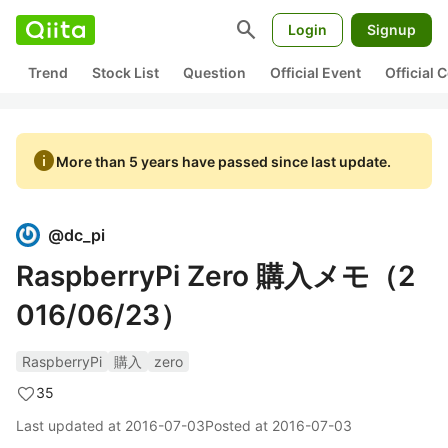
search
Login
Signup
Trend
Stock List
Question
Official Event
Official
info
More than 5 years have passed since last update.
@
dc_pi
RaspberryPi Zero 購入メモ（2
016/06/23）
RaspberryPi
購入
zero
35
Last updated at
2016-07-03
Posted at
2016-07-03