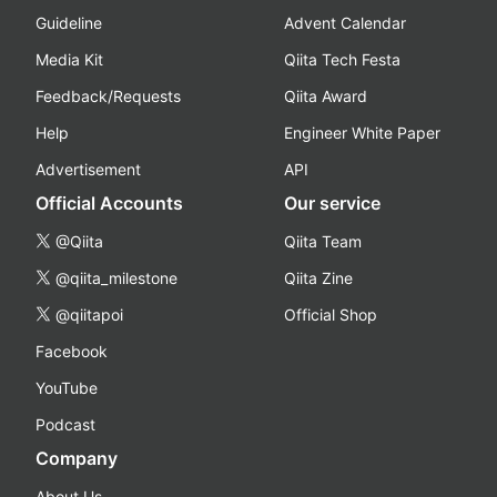
Guideline
Advent Calendar
Media Kit
Qiita Tech Festa
Feedback/Requests
Qiita Award
Help
Engineer White Paper
Advertisement
API
Official Accounts
Our service
@Qiita
Qiita Team
@qiita_milestone
Qiita Zine
@qiitapoi
Official Shop
Facebook
YouTube
Podcast
Company
About Us