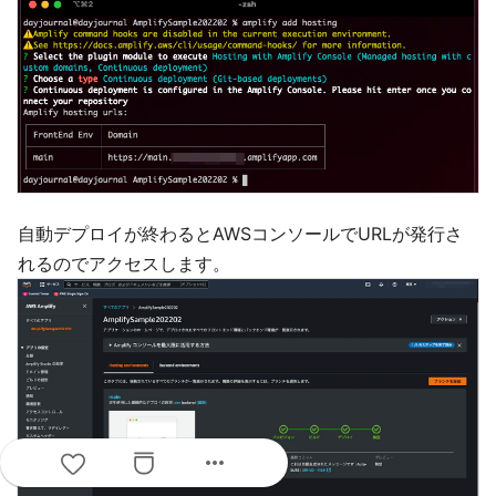
自動デプロイが終わるとAWSコンソールでURLが発行さ
れるのでアクセスします。
more_horiz