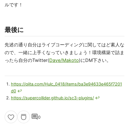
ルです！
最後に
先述の通り自分はライブコーディングに関してはど素人な
ので、一緒に上手くなっていきましょう！環境構築で詰ま
ったら自分のTwitter(
Dave/Makoto
)にDM下さい。
https://qiita.com/Hulc_0418/items/ba3e94633e465f7201
d0
↩
https://supercollider.github.io/sc3-plugins/
↩
comment
0