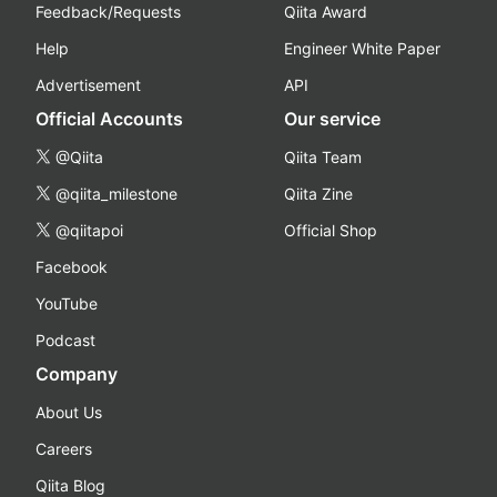
Feedback/Requests
Qiita Award
Help
Engineer White Paper
Advertisement
API
Official Accounts
Our service
@Qiita
Qiita Team
@qiita_milestone
Qiita Zine
@qiitapoi
Official Shop
Facebook
YouTube
Podcast
Company
About Us
Careers
Qiita Blog