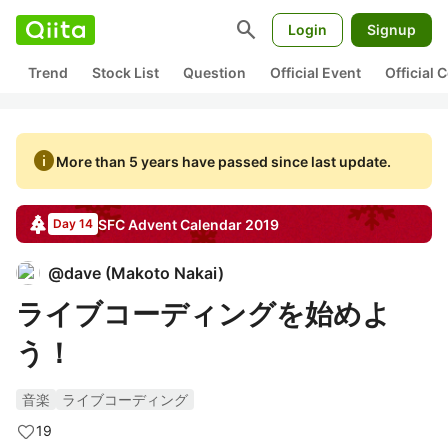
search
Login
Signup
Trend
Stock List
Question
Official Event
Official
info
More than 5 years have passed since last update.
SFC
Advent Calendar
2019
Day 14
@
dave
(
Makoto Nakai
)
ライブコーディングを始めよ
う！
音楽
ライブコーディング
19