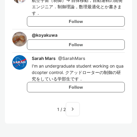
航空宇宙（制御）→ 自律移動，自動運転の開発
エンジニア．制御理論，数理最適化とか書きま
す．
Follow
@
koyakuwa
Follow
Sarah Mars
@
SarahMars
I'm an undergraduate student working on qua
dcopter control. クアッドローターの制御の研
究をしている学部生です．
Follow
navigate_next
1
/
2