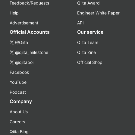
Feedback/Requests
Qiita Award
Help
Engineer White Paper
Advertisement
API
Official Accounts
Our service
@Qiita
Qiita Team
@qiita_milestone
Qiita Zine
@qiitapoi
Official Shop
Facebook
YouTube
Podcast
Company
About Us
Careers
Qiita Blog