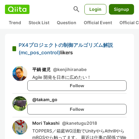
search
Login
Signup
Trend
Stock List
Question
Official Event
Official
PX4プロジェクトの制御アルゴリズム解説
(mc_pos_control)
likers
平鍋 健児
@
kenjihiranabe
Agile 開発を日本に広めたい！
Follow
@
takam_go
Follow
Mori Takashi
@
kanetugu2018
TOPPERS／箱庭WG活動でUnityやらAthrillやら
mROSやら触ってます。 最近は仕事の関係でWe