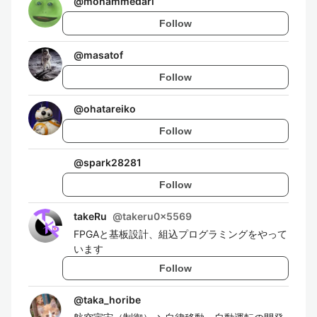
@
mohammedari
Follow
@
masatof
Follow
@
ohatareiko
Follow
@
spark28281
Follow
takeRu
@
takeru0x5569
FPGAと基板設計、組込プログラミングをやって
います
Follow
@
taka_horibe