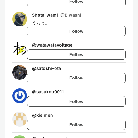
Follow
Shota Iwami
@
BIwashi
うおっ。
Follow
@
watawatavoltage
Follow
@
satoshi-ota
Follow
@
sasakou0911
Follow
@
kisimen
Follow