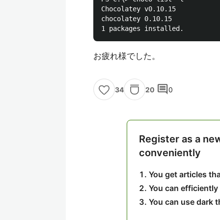
Chocolatey v0.10.15

chocolatey 0.10.15

お疲れ様でした。
comment
20
0
34
Register as a ne
conveniently
You get articles t
You can efficiently
You can use dark 