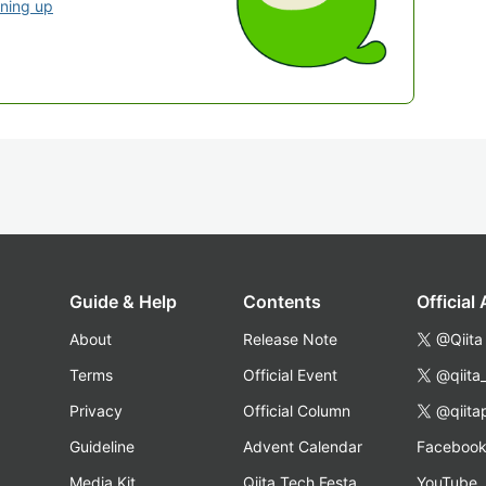
gning up
Guide & Help
Contents
Official
About
Release Note
@Qiita
Terms
Official Event
@qiita
Privacy
Official Column
@qiita
Guideline
Advent Calendar
Faceboo
Media Kit
Qiita Tech Festa
YouTube