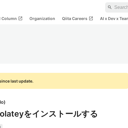
search
open_in_new
open_in_new
al Column
Organization
Qiita Careers
AI x Dev x Tea
ince last update.
do
)
ocolateyをインストールする
0