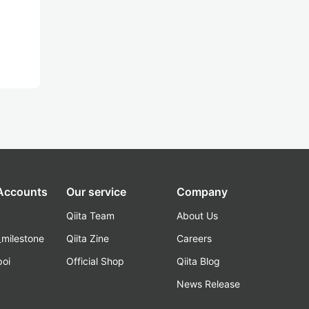
 Accounts
Our service
Company
Qiita Team
About Us
_milestone
Qiita Zine
Careers
poi
Official Shop
Qiita Blog
k
News Release