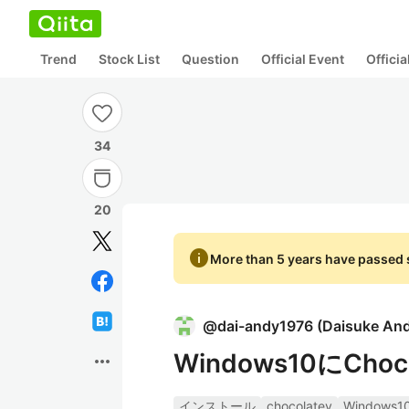
Trend
Stock List
Question
Official Event
Offici
34
20
info
More than 5 years have passed s
@
dai-andy1976
(
Daisuke An
Windows10にCh
more_horiz
インストール
chocolatey
Windows1