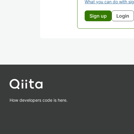
What you can do with si
Sign up
Login
How developers code is here.