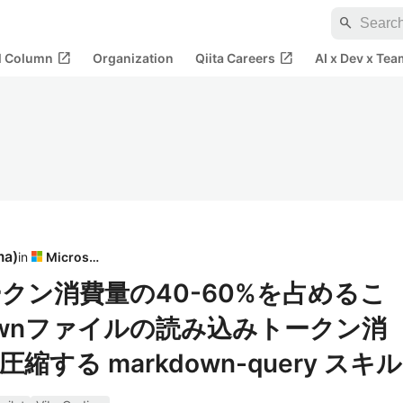
search
open_in_new
open_in_new
al Column
Organization
Qiita Careers
AI x Dev x Tea
ma
)
in
Microsoft
のトークン消費量の40-60%を占めるこ
ownファイルの読み込みトークン消
する markdown-query スキル