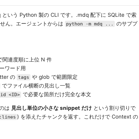
いう Python 製の CLI です。.mdq 配下に SQLite で索
びません。エージェントからは
のサブプ
python -m mdq ...
関連度順に上位 N 件
ーワード用
tter の
や glob で範囲限定
tags
でファイル横断の見出し一覧
で必要な箇所だけ完全な本文
-id <ID>
すのは
見出し単位の小さな snippet だけ
という割り切りで
) を添えたチャンクを返す。これだけで Context の
:lines