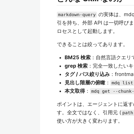
の実体は、mdq と
markdown-query
引を持ち、外部 API は一切呼
ロセスとして起動します。
できることは絞ってあります。
BM25 検索
：自然言語クエリで
grep 検索
：完全一致したいキ
タグ / パス絞り込み
：frontma
見出し階層の俯瞰
：
mdq list
本文取得
：
mdq get --chunk
ポイントは、エージェントに返
す。全文ではなく、引用元 (
path
使い方が大きく変わります。