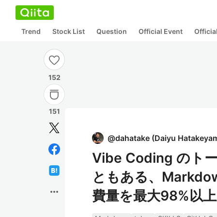
Trend
Stock List
Question
Official Event
Offici
152
151
@
dahatake
(
Daiyu Hatakeya
Vibe Coding 
ともある、Markd
more_horiz
費量を最大98%以上圧縮