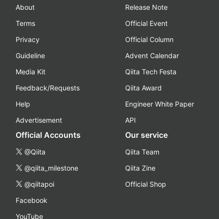
About
Release Note
Terms
Official Event
Privacy
Official Column
Guideline
Advent Calendar
Media Kit
Qiita Tech Festa
Feedback/Requests
Qiita Award
Help
Engineer White Paper
Advertisement
API
Official Accounts
Our service
@Qiita
Qiita Team
@qiita_milestone
Qiita Zine
@qiitapoi
Official Shop
Facebook
YouTube