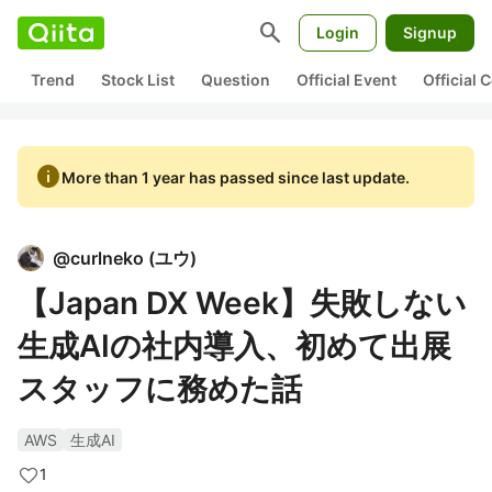
search
Login
Signup
Trend
Stock List
Question
Official Event
Official
info
More than 1 year has passed since last update.
@
curlneko
(
ユウ
)
【Japan DX Week】失敗しない
生成AIの社内導入、初めて出展
スタッフに務めた話
AWS
生成AI
1