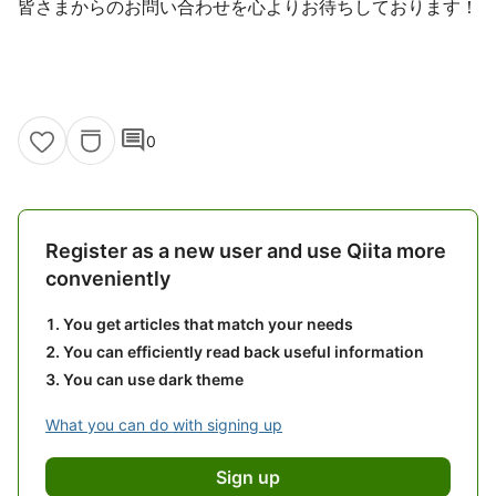
皆さまからのお問い合わせを心よりお待ちしております！
comment
0
Register as a new user and use Qiita more
conveniently
You get articles that match your needs
You can efficiently read back useful information
You can use dark theme
What you can do with signing up
Sign up