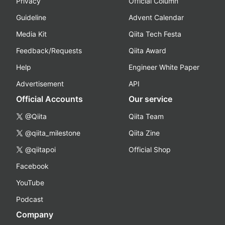
Privacy
Official Column
Guideline
Advent Calendar
Media Kit
Qiita Tech Festa
Feedback/Requests
Qiita Award
Help
Engineer White Paper
Advertisement
API
Official Accounts
Our service
@Qiita
Qiita Team
@qiita_milestone
Qiita Zine
@qiitapoi
Official Shop
Facebook
YouTube
Podcast
Company