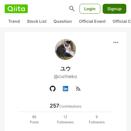
search
Login
Signup
Trend
Stock List
Question
Official Event
Official
more_horiz
ユウ
@curlneko
rss_feed
257
Contributions
89
12
9
Posts
Followees
Followers