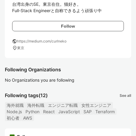
台湾出身のSE。東京在住。猫好き。

Full-Stack Engineerと自称できるよう頑張り中
Follow
public
https://medium.com/curlneko
location_on
東京
Following Organizations
No Organizations you are following
Following tags
(12)
See all
海外就職
海外転職
エンジニア転職
女性エンジニア
Node.js
Python
React
JavaScript
SAP
Terraform
初心者
AWS