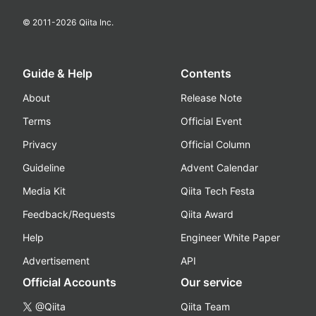
© 2011-
2026
Qiita Inc.
Guide & Help
Contents
About
Release Note
Terms
Official Event
Privacy
Official Column
Guideline
Advent Calendar
Media Kit
Qiita Tech Festa
Feedback/Requests
Qiita Award
Help
Engineer White Paper
Advertisement
API
Official Accounts
Our service
@Qiita
Qiita Team