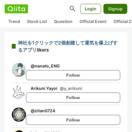
search
Login
Signup
Trend
Stock List
Question
Official Event
Official
神社を1クリックで2個創建して運気を爆上げす
るアプリ
likers
@
nanato_ENG
Follow
Arikuni Yayoi
@
y_arikuni
Follow
@
zitan0724
Follow