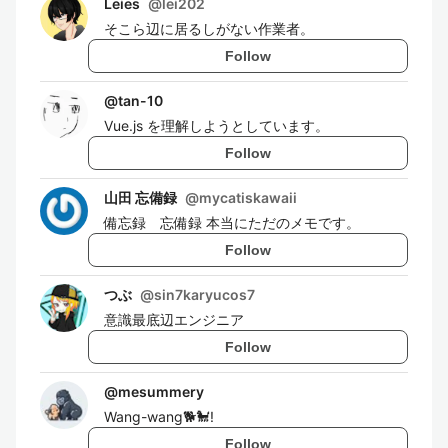
Leies
@
lei202
そこら辺に居るしがない作業者。
Follow
@
tan-10
Vue.js を理解しようとしています。
Follow
山田 忘備録
@
mycatiskawaii
備忘録 忘備録 本当にただのメモです。
Follow
つぶ
@
sin7karyucos7
意識最底辺エンジニア
Follow
@
mesummery
Wang-wang🐕🐩!
Follow