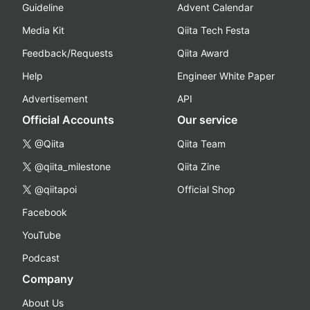
Guideline
Advent Calendar
Media Kit
Qiita Tech Festa
Feedback/Requests
Qiita Award
Help
Engineer White Paper
Advertisement
API
Official Accounts
Our service
@Qiita
Qiita Team
@qiita_milestone
Qiita Zine
@qiitapoi
Official Shop
Facebook
YouTube
Podcast
Company
About Us