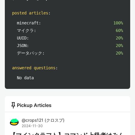
posted articles
:
minecraft:
100%
マイクラ:
60%
UUID:
20%
JSON:
20%
データパック:
20%
answered questions
:
No data
push_pin
Pickup Articles
@
crops121
(
クロスプ
)
2024-11-30