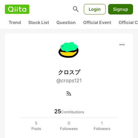
search
Login
Signup
Trend
Stock List
Question
Official Event
Official
more_horiz
クロスプ
@crops121
rss_feed
25
Contributions
5
0
1
Posts
Followees
Followers