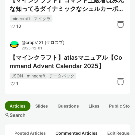
【マインクラフト】コマンド上級者はみん
な知ってるダイナミックなシュルカーボッ
クスでコンテナを上書きするやつ【Comm
minecraft
マイクラ
and Advent Calendar 2024】
10
@
crops121
(
クロスプ
)
2025-12-01
【マインクラフト】atlasマニュアル【Co
mmand Advent Calendar 2025】
JSON
minecraft
データパック
1
Articles
Slides
Questions
Likes
Public Stock
search
Search
Posted Articles
Commented Articles
Edit Request