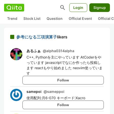
search
Login
Signup
Trend
Stock List
Question
Official Event
Official
参考になる三項演算子
likers
あるふぁ
@
alpha0314alpha
C++, Pythonを主にやっています AtCoderをや
っています javascriptでなにか作ったら投稿し
ます reactもやり始めました neovim使っていま
す
Follow
samepoi
@
sameppoi
使用配列:月6-070 キーボード:Xacro
Follow