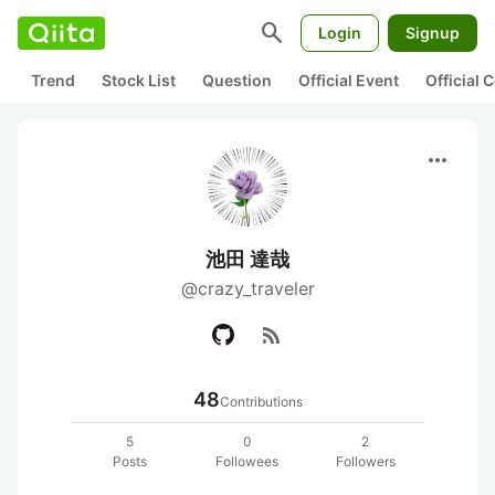
search
Login
Signup
Trend
Stock List
Question
Official Event
Official
more_horiz
池田 達哉
@crazy_traveler
rss_feed
48
Contributions
5
0
2
Posts
Followees
Followers