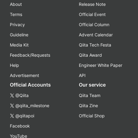
About
Release Note
Terms
Official Event
Privacy
Official Column
Guideline
Advent Calendar
Media Kit
Qiita Tech Festa
Feedback/Requests
Qiita Award
Help
Engineer White Paper
Advertisement
API
Official Accounts
Our service
@Qiita
Qiita Team
@qiita_milestone
Qiita Zine
@qiitapoi
Official Shop
Facebook
YouTube