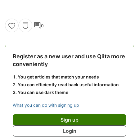
comment
0
Register as a new user and use Qiita more
conveniently
You get articles that match your needs
You can efficiently read back useful information
You can use dark theme
What you can do with signing up
Sign up
Login