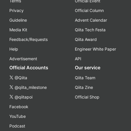
Terms
Official Event
Privacy
Official Column
Guideline
Advent Calendar
Media Kit
Qiita Tech Festa
Feedback/Requests
Qiita Award
Help
Engineer White Paper
Advertisement
API
Official Accounts
Our service
@Qiita
Qiita Team
@qiita_milestone
Qiita Zine
@qiitapoi
Official Shop
Facebook
YouTube
Podcast