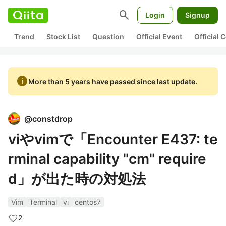
search
Login
Signup
Trend
Stock List
Question
Official Event
Official
info
More than 5 years have passed since last update.
@
constdrop
viやvimで「Encounter E437: te
rminal capability "cm" require
d」が出た時の対処法
Vim
Terminal
vi
centos7
2