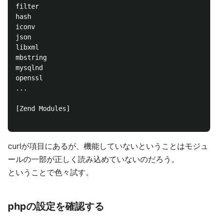
filter

hash

iconv

json

libxml

mbstring

mysqlnd

openssl

...

[Zend Modules]

curlが項目にあるが、機能していないということはモジュ
ールの一部が正しく読み込めていないのだろう。
ということで色々試す。
phpの設定を確認する