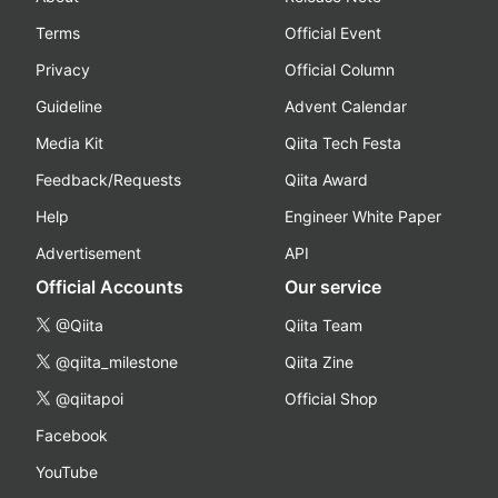
Terms
Official Event
Privacy
Official Column
Guideline
Advent Calendar
Media Kit
Qiita Tech Festa
Feedback/Requests
Qiita Award
Help
Engineer White Paper
Advertisement
API
Official Accounts
Our service
@Qiita
Qiita Team
@qiita_milestone
Qiita Zine
@qiitapoi
Official Shop
Facebook
YouTube