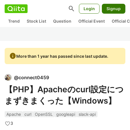
search
Login
Signup
Trend
Stock List
Question
Official Event
Official
info
More than 1 year has passed since last update.
@
connect0459
【PHP】Apacheのcurl設定につ
まずきまくった【Windows】
Apache
curl
OpenSSL
googleapi
slack-api
3