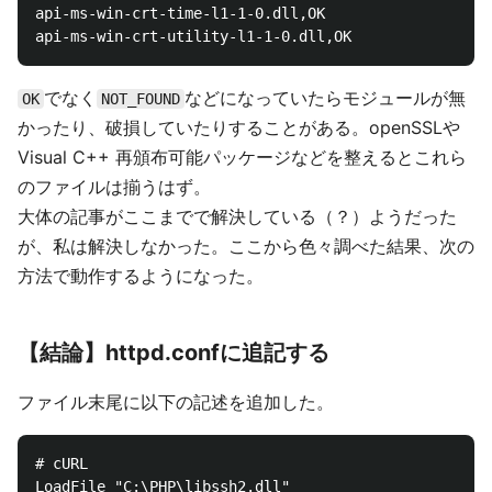
api-ms-win-crt-time-l1-1-0.dll,OK

でなく
などになっていたらモジュールが無
OK
NOT_FOUND
かったり、破損していたりすることがある。openSSLや
Visual C++ 再頒布可能パッケージなどを整えるとこれら
のファイルは揃うはず。
大体の記事がここまでで解決している（？）ようだった
が、私は解決しなかった。ここから色々調べた結果、次の
方法で動作するようになった。
【結論】httpd.confに追記する
ファイル末尾に以下の記述を追加した。
# cURL

LoadFile "C:\PHP\libssh2.dll"
