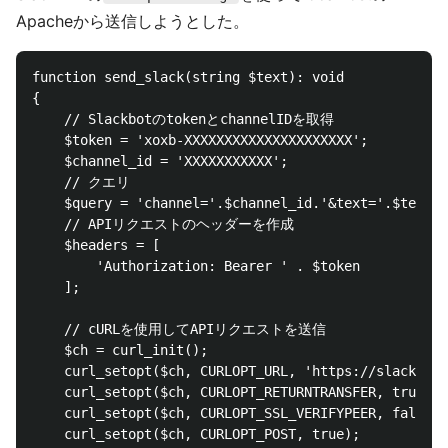
Apacheから送信しようとした。
function send_slack(string $text): void

{

    // SlackbotのtokenとchannelIDを取得

    $token = 'xoxb-XXXXXXXXXXXXXXXXXXXXX';

    $channel_id = 'XXXXXXXXXXX';

    // クエリ

    $query = 'channel='.$channel_id.'&text='.$text;

    // APIリクエストのヘッダーを作成

    $headers = [

        'Authorization: Bearer ' . $token

    ];

    // cURLを使用してAPIリクエストを送信

    $ch = curl_init();

    curl_setopt($ch, CURLOPT_URL, 'https://slack.com
    curl_setopt($ch, CURLOPT_RETURNTRANSFER, true);

    curl_setopt($ch, CURLOPT_SSL_VERIFYPEER, false);

    curl_setopt($ch, CURLOPT_POST, true);
