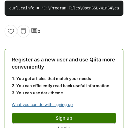
comment
0
Register as a new user and use Qiita more
conveniently
You get articles that match your needs
You can efficiently read back useful information
You can use dark theme
What you can do with signing up
Sign up