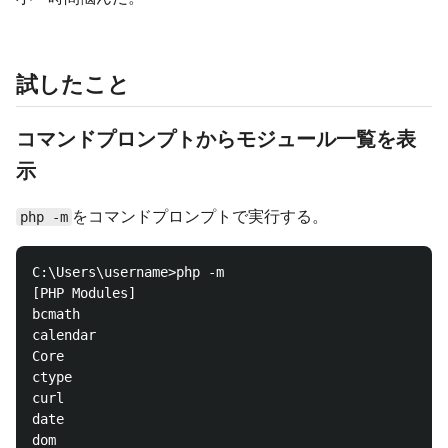
試したこと
コマンドプロンプトからモジュール一覧を表
示
をコマンドプロンプトで実行する。
php -m
C:\Users\username>php -m

[PHP Modules]

bcmath

calendar

Core

ctype

curl

date

dom
