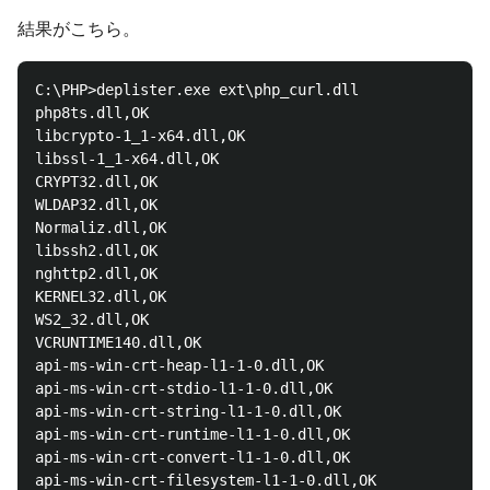
結果がこちら。
C:\PHP>deplister.exe ext\php_curl.dll

php8ts.dll,OK

libcrypto-1_1-x64.dll,OK

libssl-1_1-x64.dll,OK

CRYPT32.dll,OK

WLDAP32.dll,OK

Normaliz.dll,OK

libssh2.dll,OK

nghttp2.dll,OK

KERNEL32.dll,OK

WS2_32.dll,OK

VCRUNTIME140.dll,OK

api-ms-win-crt-heap-l1-1-0.dll,OK

api-ms-win-crt-stdio-l1-1-0.dll,OK

api-ms-win-crt-string-l1-1-0.dll,OK

api-ms-win-crt-runtime-l1-1-0.dll,OK

api-ms-win-crt-convert-l1-1-0.dll,OK

api-ms-win-crt-filesystem-l1-1-0.dll,OK
