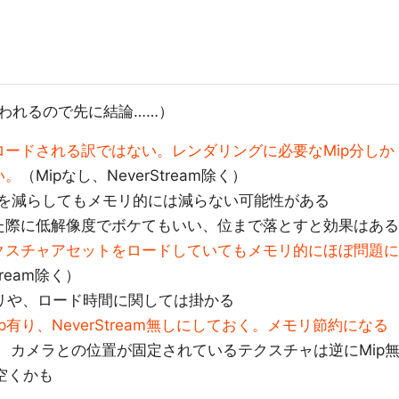
われるので先に結論……）
ードされる訳ではない。レンダリングに必要なMip分しか
い。
（Mipなし、NeverStream除く）
を減らしてもメモリ的には減らない可能性がある
た際に低解像度でボケてもいい、位まで落とすと効果はある
クスチャアセットをロードしていてもメモリ的にほぼ問題に
tream除く）
モリや、ロード時間に関しては掛かる
有り、NeverStream無しにしておく。メモリ節約になる
使う等、カメラとの位置が固定されているテクスチャは逆にMip
空くかも