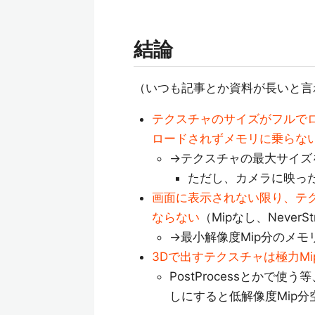
結論
（いつも記事とか資料が長いと言
テクスチャのサイズがフルでロ
ロードされずメモリに乗らな
→テクスチャの最大サイズ
ただし、カメラに映っ
画面に表示されない限り、テ
ならない
（Mipなし、NeverS
→最小解像度Mip分のメ
3Dで出すテクスチャは極力Mip
PostProcessとかで
しにすると低解像度Mip分