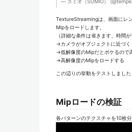
— スミオ（SUMIO） (@tempki
TextureStreamingは、
Mipをロードします。
（詳細な条件は省きます。時間が
→カメラがオブジェクトに近づく
→低解像度のMipだとボケるので
→高解像度のMipをロードする
この辺りの挙動をテストしました
Mipロードの検証
各パターンのテクスチャを10枚