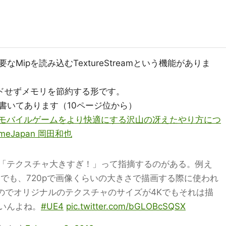
Mipを読み込むTextureStreamという機能がありま
ードせずメモリを節約する形です。
書いてあります（10ページ位から）
のモバイルゲームをより快適にする沢山の冴えたやり方につ
cGameJapan 岡田和也
「テクスチャ大きすぎ！」って指摘するのがある。例え
でも、720pで画像くらいの大きさで描画する際に使われ
なのでオリジナルのテクスチャのサイズが4Kでもそれは描
いんよね。
#UE4
pic.twitter.com/bGLOBcSQSX