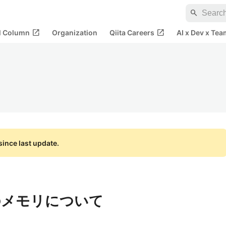
search
open_in_new
open_in_new
al Column
Organization
Qiita Careers
AI x Dev x Tea
ince last update.
ャのメモリについて