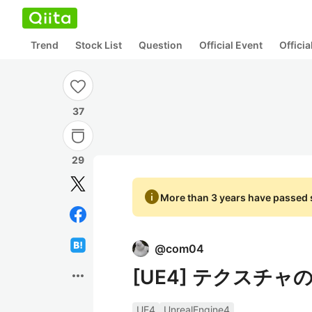
Trend
Stock List
Question
Official Event
Offici
37
29
info
More than 3 years have passed s
@
com04
[UE4] テクスチ
more_horiz
UE4
UnrealEngine4