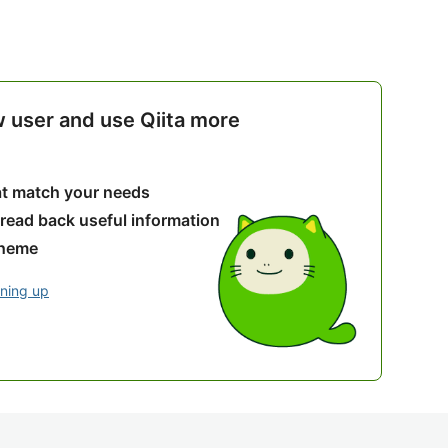
w user and use Qiita more
hat match your needs
 read back useful information
theme
gning up