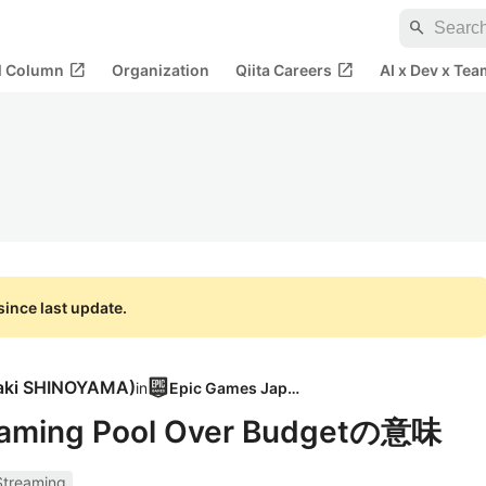
search
open_in_new
open_in_new
al Column
Organization
Qiita Careers
AI x Dev x Tea
ince last update.
aki SHINOYAMA
)
in
Epic Games Japan
reaming Pool Over Budgetの意味
Streaming