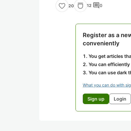
comment
12
0
20
Register as a ne
conveniently
You get articles t
You can efficiently
You can use dark 
What you can do with si
Sign up
Login