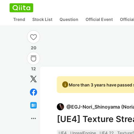
Trend
Stock List
Question
Official Event
Offici
20
12
info
More than 3 years have passed s
@
EGJ-Nori_Shinoyama
(
Nori
[UE4] Texture St
more_horiz
UE4
UnrealEngine
UE4.22
Texture