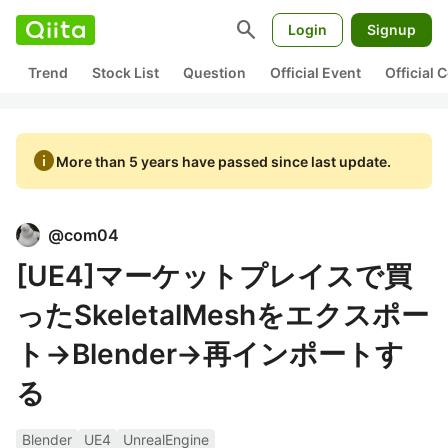
search
Login
Signup
Trend
Stock List
Question
Official Event
Official
info
More than 5 years have passed since last update.
@
com04
[UE4]マーケットプレイスで買
ったSkeletalMeshをエクスポー
ト→Blender→再インポートす
る
Blender
UE4
UnrealEngine