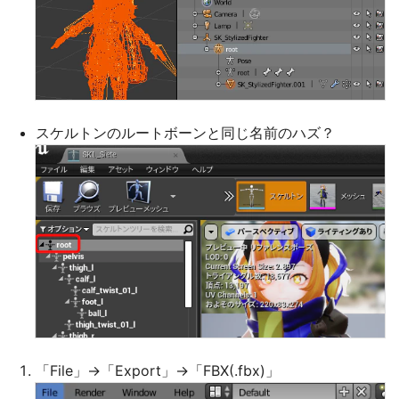
スケルトンのルートボーンと同じ名前のハズ？
「File」→「Export」→「FBX(.fbx)」