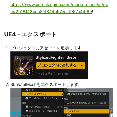
https://www.unrealengine.com/marketplace/ja/ite
m/2b181424cb8f4844b97eeaf967a44f80
!
UE4 - エクスポート
プロジェクトにアセットを追加します
SkeletalMeshをエクスポートします