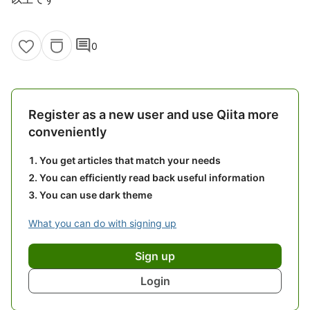
comment
0
Register as a new user and use Qiita more
conveniently
You get articles that match your needs
You can efficiently read back useful information
You can use dark theme
What you can do with signing up
Sign up
Login