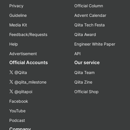
Privacy
Official Column
Guideline
Advent Calendar
Media Kit
Qiita Tech Festa
Feedback/Requests
Qiita Award
Help
Engineer White Paper
Advertisement
API
Official Accounts
Our service
@Qiita
Qiita Team
@qiita_milestone
Qiita Zine
@qiitapoi
Official Shop
Facebook
YouTube
Podcast
Company