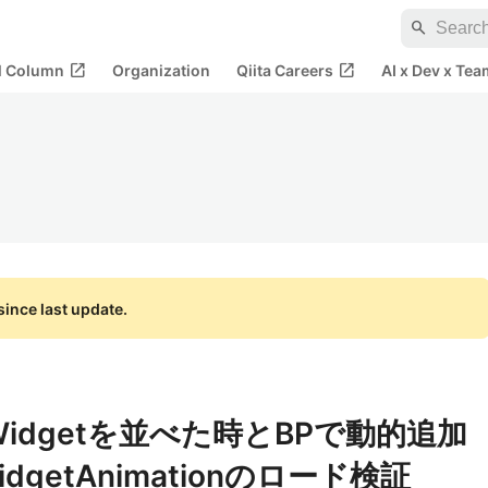
search
open_in_new
open_in_new
al Column
Organization
Qiita Careers
AI x Dev x Tea
ince last update.
rWidgetを並べた時とBPで動的追加
getAnimationのロード検証