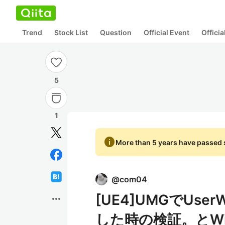
Trend
Stock List
Question
Official Event
Offici
5
1
info
More than 5 years have passed s
@
com04
[UE4]UMGでUse
more_horiz
した時の検証。とWid