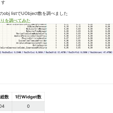
ます
 listでUObject数を調べました
の対象周りを調べてみた
ct総数
1行Widget数
04
0