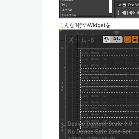
こんな1行のWidgetを