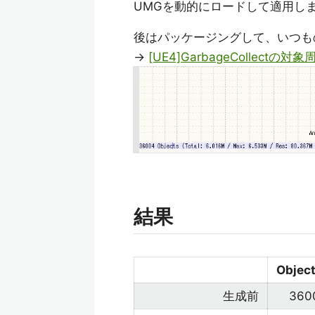
UMGを動的にロードして適用し
後はパッケージングして、いつものobj
→
[UE4]GarbageCollect
結果
Obje
生成前
360