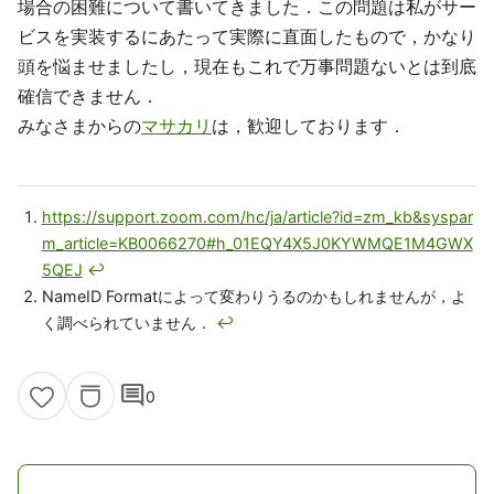
場合の困難について書いてきました．この問題は私がサー
ビスを実装するにあたって実際に直面したもので，かなり
頭を悩ませましたし，現在もこれで万事問題ないとは到底
確信できません．
みなさまからの
マサカリ
は，歓迎しております．
https://support.zoom.com/hc/ja/article?id=zm_kb&syspar
m_article=KB0066270#h_01EQY4X5J0KYWMQE1M4GWX
5QEJ
↩
NameID Formatによって変わりうるのかもしれませんが，よ
く調べられていません．
↩
comment
0