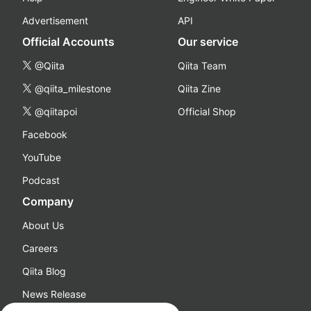
Advertisement
API
Official Accounts
Our service
@Qiita
Qiita Team
@qiita_milestone
Qiita Zine
@qiitapoi
Official Shop
Facebook
YouTube
Podcast
Company
About Us
Careers
Qiita Blog
News Release