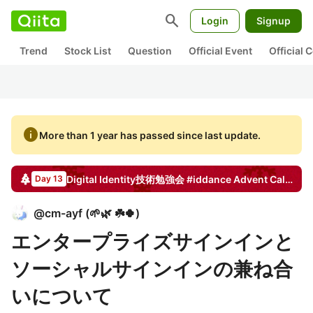
search
Login
Signup
Trend
Stock List
Question
Official Event
Official
info
More than 1 year has passed since last update.
Digital Identity技術勉強会 #iddance
Advent Calendar
Day 13
@
cm-ayf
(
🌱🌿 ☘️🍀
)
エンタープライズサインインと
ソーシャルサインインの兼ね合
いについて