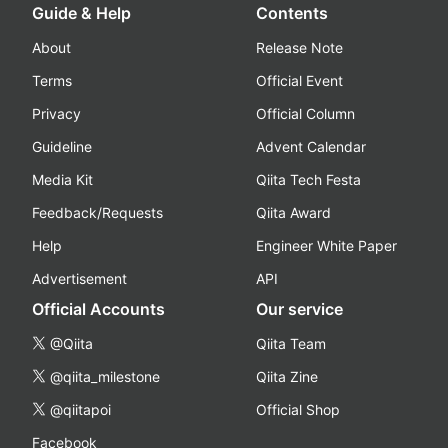
Guide & Help
Contents
About
Release Note
Terms
Official Event
Privacy
Official Column
Guideline
Advent Calendar
Media Kit
Qiita Tech Festa
Feedback/Requests
Qiita Award
Help
Engineer White Paper
Advertisement
API
Official Accounts
Our service
@Qiita
Qiita Team
@qiita_milestone
Qiita Zine
@qiitapoi
Official Shop
Facebook