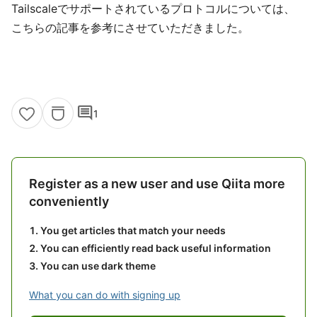
Tailscaleでサポートされているプロトコルについては、
こちらの記事を参考にさせていただきました。
comment
1
Register as a new user and use Qiita more
conveniently
You get articles that match your needs
You can efficiently read back useful information
You can use dark theme
What you can do with signing up