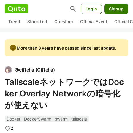
search
Login
Signup
Trend
Stock List
Question
Official Event
Official
info
More than 3 years have passed since last update.
@
ciffelia
(
Ciffelia
)
TailscaleネットワークではDoc
ker Overlay Networkの暗号化
が使えない
Docker
DockerSwarm
swarm
tailscale
2