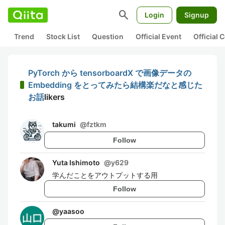
search
Login
Signup
Trend
Stock List
Question
Official Event
Official
PyTorch から tensorboardX で画像データの
Embedding をとってみたら結構楽だなと感じた
お話
likers
takumi
@
fztkm
Follow
Yuta Ishimoto
@
y629
学んだことをアウトプットする用
Follow
@
yaasoo