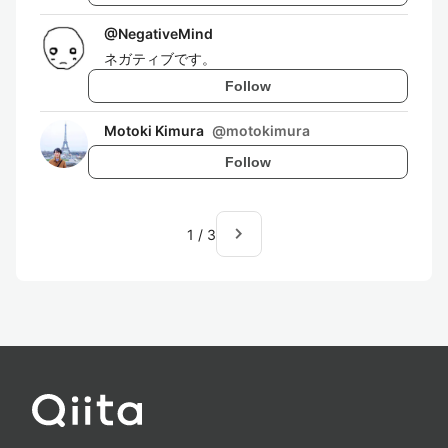
@
NegativeMind
ネガティブです。
Follow
Motoki Kimura
@
motokimura
Follow
navigate_next
1
/
3