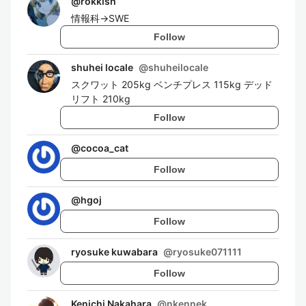
@
rokkish
情報科→SWE
Follow
shuhei locale
@
shuheilocale
スクワット 205kg ベンチプレス 115kg デッド
リフト 210kg
Follow
@
cocoa_cat
Follow
@
hgoj
Follow
ryosuke kuwabara
@
ryosuke071111
Follow
Kenichi Nakahara
@
nkennek