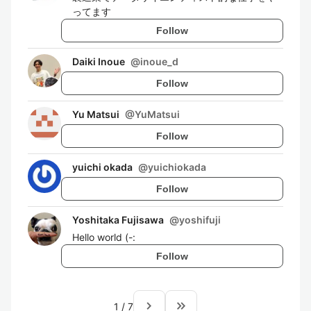
ってます
Follow
Daiki Inoue
@
inoue_d
Follow
Yu Matsui
@
YuMatsui
Follow
yuichi okada
@
yuichiokada
Follow
Yoshitaka Fujisawa
@
yoshifuji
Hello world (-:
Follow
navigate_next
keyboard_double_arrow_right
1
/
7