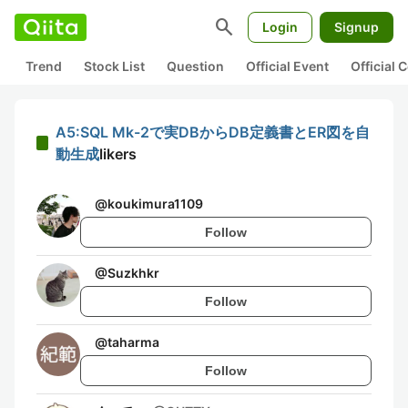
search
Login
Signup
Trend
Stock List
Question
Official Event
Official
A5:SQL Mk-2で実DBからDB定義書とER図を自
動生成
likers
@
koukimura1109
Follow
@
Suzkhkr
Follow
@
taharma
Follow