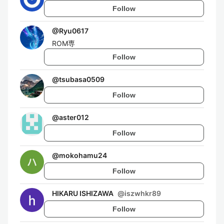
Follow
@
Ryu0617
ROM専
Follow
@
tsubasa0509
Follow
@
aster012
Follow
@
mokohamu24
Follow
HIKARU ISHIZAWA
@
iszwhkr89
Follow