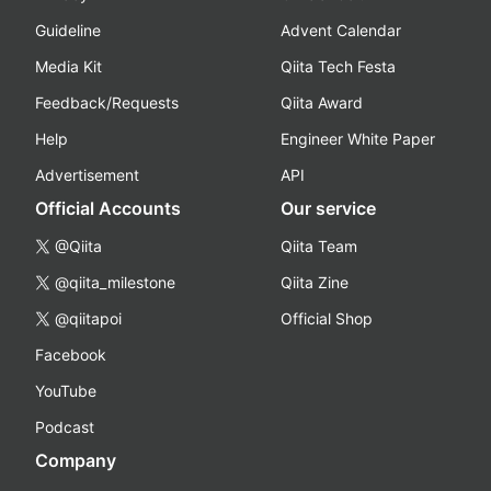
Guideline
Advent Calendar
Media Kit
Qiita Tech Festa
Feedback/Requests
Qiita Award
Help
Engineer White Paper
Advertisement
API
Official Accounts
Our service
@Qiita
Qiita Team
@qiita_milestone
Qiita Zine
@qiitapoi
Official Shop
Facebook
YouTube
Podcast
Company