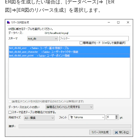
ER図を生成したい場合は、[データベース]⇒［ER
図]⇒[ER図のリバース生成］を選択します。