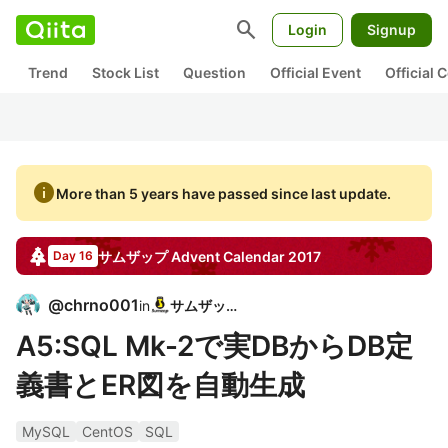
search
Login
Signup
Trend
Stock List
Question
Official Event
Official
info
More than 5 years have passed since last update.
サムザップ
Advent Calendar
2017
Day 16
@
chrno001
in
サムザップ
A5:SQL Mk-2で実DBからDB定
義書とER図を自動生成
MySQL
CentOS
SQL