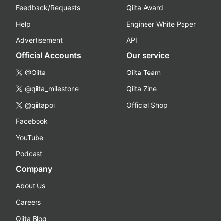
Feedback/Requests
Qiita Award
Help
Engineer White Paper
Advertisement
API
Official Accounts
Our service
@Qiita
Qiita Team
@qiita_milestone
Qiita Zine
@qiitapoi
Official Shop
Facebook
YouTube
Podcast
Company
About Us
Careers
Qiita Blog