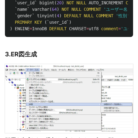
`user_id`
bigint
(
20
)
NOT
NULL
AUTO_INCREMENT
COMME
`name`
varchar
(
64
)
NOT
NULL
COMMENT
'ユーザー名'
,
`gender`
tinyint
(
4
)
DEFAULT
NULL
COMMENT
'性別'
,
PRIMARY
KEY
(
`user_id`
)
)
ENGINE
=
InnoDB
DEFAULT
CHARSET
=
utf8
comment
=
'ユーザ
3.ER図生成