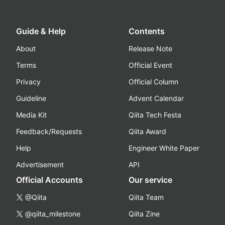
Guide & Help
Contents
About
Release Note
Terms
Official Event
Privacy
Official Column
Guideline
Advent Calendar
Media Kit
Qiita Tech Festa
Feedback/Requests
Qiita Award
Help
Engineer White Paper
Advertisement
API
Official Accounts
Our service
@Qiita
Qiita Team
@qiita_milestone
Qiita Zine