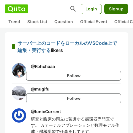
search
Login
Signup
Trend
Stock List
Question
Official Event
Official
サーバー上のコードをローカルのVSCode上で
編集・実行する
likers
@
Kohchaaa
Follow
@
mugifu
Follow
@
IonicCurrent
研究と臨床の両立に苦慮する循環器専門医で
す。 カテーテルアブレーションと数理モデル作
成・機械学習で仕事をしてます。