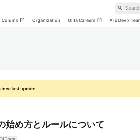
search
open_in_new
open_in_new
al Column
Organization
Qiita Careers
AI x Dev x Tea
ince last update.
ode の始め方とルールについて
OfCode