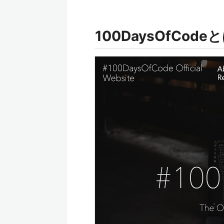
100DaysOfCode