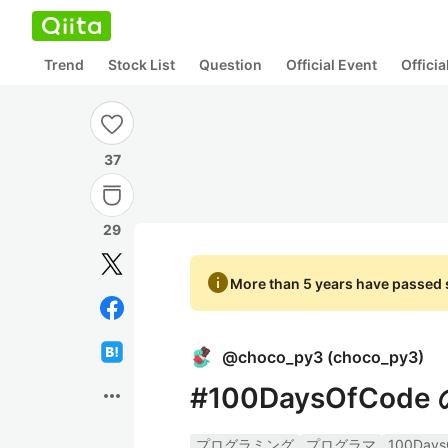
Trend
Stock List
Question
Official Event
Offici
37
29
info
More than 5 years have passed s
@
choco_py3
(
choco_py3
)
#100DaysOfC
more_horiz
プログラミング
プログラマ
100Days