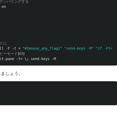
on
ll
 -
F
 -
t
 = 
"#{mouse_any_flag}"
"send-keys -M"
"if -Ft= '
ct
-
pane
 -
t
= \; 
send
-
keys
 -
M
みましょう。