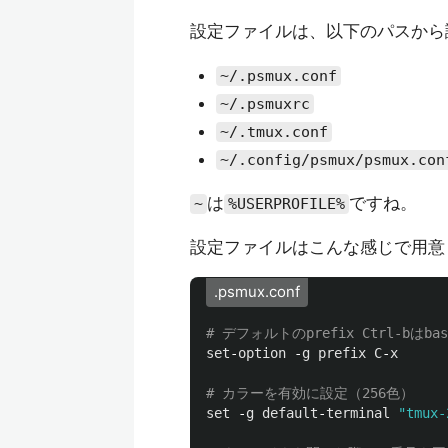
設定ファイルは、以下のパスから
~/.psmux.conf
~/.psmuxrc
~/.tmux.conf
~/.config/psmux/psmux.con
は
ですね。
~
%USERPROFILE%
設定ファイルはこんな感じで用意
.psmux.conf
set
-
option
 -
g
prefix
C
-
x
set
 -
g
default
-
terminal
"tmux-