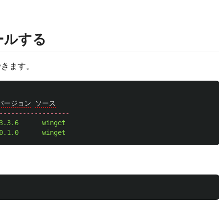
ールする
ルできます。
バージョン
ソース
------------------
3.3.6
winget
0.1.0
winget