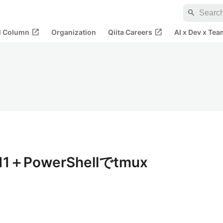
search
open_in_new
open_in_new
al Column
Organization
Qiita Careers
AI x Dev x Tea
11＋PowerShellでtmux