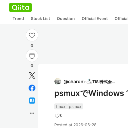
Trend
Stock List
Question
Official Event
Offici
0
0
@
charon
in
TISI株式会社
psmuxでWindows 
tmux
psmux
more_horiz
0
Posted at
2026-06-28