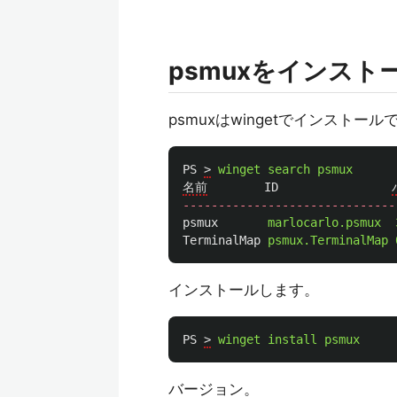
psmuxをインスト
psmuxはwingetでインストー
PS
>
winget
search
psmux
名前
ID
------------------------------
psmux
marlocarlo.psmux
TerminalMap
psmux.TerminalMap
インストールします。
PS
>
winget
install
psmux
バージョン。