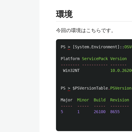
環境
今回の環境はこちらです。
PS
>
[
System.Environment
]::
OSV
Platform
ServicePack
Version
--------
-----------
-------
Win32NT
10.0.2620
PS
>
$PSVersionTable
.
PSVersion
Major
Minor
Build
Revision
-----
-----
-----
--------
5
1
26100
8655