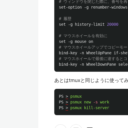
set
-
option
 -
g
renumber
-
windows
set
 -
g
history
-
limit
20000
set
 -
g
mouse
on
bind
-
key
 -
n
WheelUpPane
if
-
she
bind
-
key
 -
n
WheelDownPane
sele
あとはtmuxと同じように使って
PS
>
psmux
PS
>
psmux
new
-s
work
PS
>
psmux
kill-server