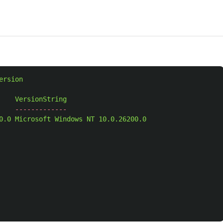
ersion
VersionString
-------------
0.0
Microsoft
Windows
NT
10.0.26200.0